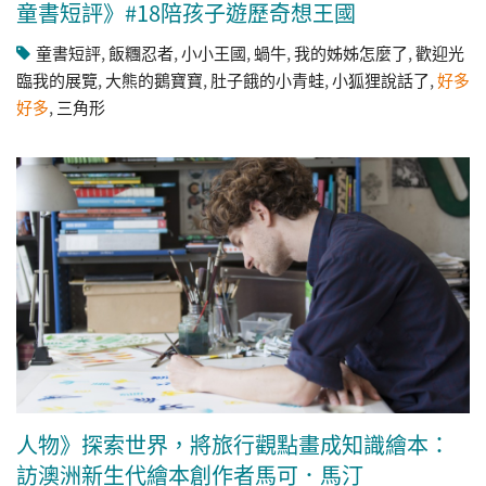
童書短評》#18陪孩子遊歷奇想王國
童書短評
,
飯糰忍者
,
小小王國
,
蝸牛
,
我的姊姊怎麼了
,
歡迎光
臨我的展覽
,
大熊的鵝寶寶
,
肚子餓的小青蛙
,
小狐狸說話了
,
好多
好多
,
三角形
人物》探索世界，將旅行觀點畫成知識繪本：
訪澳洲新生代繪本創作者馬可．馬汀