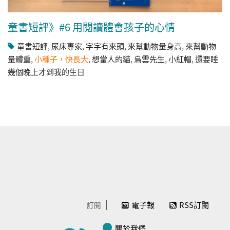
童書短評》#6 用閱讀體會孩子的心情
童書短評
,
尿床專家
,
字字有來頭
,
來幫動物量身高
,
來幫動物
量體重
,
小種子，快長大
,
想當人的貓
,
烏雲先生
,
小紅帽
,
還要睡
幾個晚上才到我的生日
電子報
RSS訂閱
訂閱
關於我們