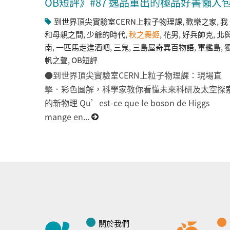
OB短評》#87 逸品重出的極品好書懶人
到世界頂尖實驗室CERN上粒子物理課
,
歡樂之家
,
我
和母親之間
,
少爺的時代
,
秋之舞姬
,
花男
,
好兵帥克
,
北
南
,
一匹馬走進酒吧
,
三鬼
,
三島屋奇異百物語
,
軍艦島
,
帆之聲
,
OB短評
●到世界頂尖實驗室CERN上粒子物理課：現場直
擊．彩色圖解，科學家教你看懂未來科研及太空探
的新物理 Qu’est-ce que le boson de Higgs
mange en...
關於我們