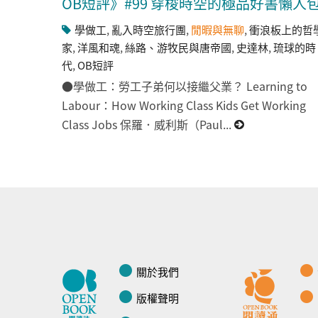
OB短評》#99 穿梭時空的極品好書懶人
學做工
,
亂入時空旅行團
,
閒暇與無聊
,
衝浪板上的哲
家
,
洋風和魂
,
絲路、游牧民與唐帝國
,
史達林
,
琉球的時
代
,
OB短評
●學做工：勞工子弟何以接繼父業？ Learning to
Labour：How Working Class Kids Get Working
Class Jobs 保羅．威利斯（Paul...
關於我們
版權聲明