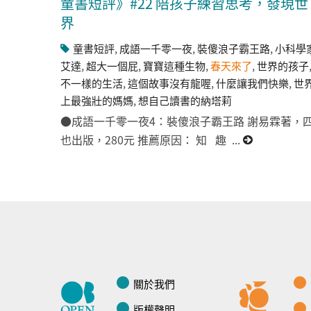
童書短評》#22 陪孩子練習思考，發現世
界
童書短評
,
成語一千零一夜
,
裝傻浪子霸王路
,
小科學
艾達
,
超大一個屁
,
寶寶這種生物
,
春天來了
,
世界的孩子
不一樣的生活
,
這個故事沒有龍喔
,
什麼讓我們快樂
,
世
上最強壯的媽媽
,
想自己讀書的納塔莉
●成語一千零一夜4：裝傻浪子霸王路 謝易霖著，
也出版，280元 推薦原因： 知 趣 ...
關於我們
版權聲明