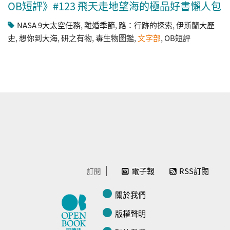
OB短評》#123 飛天走地望海的極品好書懶人包
NASA 9大太空任務
,
離婚季節
,
路：行跡的探索
,
伊斯蘭大歷
史
,
想你到大海
,
研之有物
,
毒生物圖鑑
,
文字部
,
OB短評
電子報
RSS訂閱
訂閱
關於我們
版權聲明