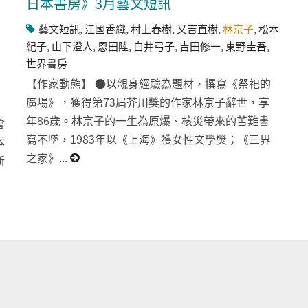
日本書房》3月藝文短訊
藝文短訊
,
江國香織
,
村上春樹
,
又吉直樹
,
林京子
,
松本
紀子
,
山下澄人
,
恩田陸
,
白井弓子
,
吉田修一
,
東野圭吾
,
世界書房
【作家動態】 ●以親身經驗為題材，撰寫《祭祀的
廣場》，獲得第73屆芥川獎的作家林京子辭世，享
年86歲。林京子的一生為原爆、核災帶來的苦難書
會
寫不墜，1983年以《上海》獲女性文學獎；《三界
本
之家》...
新