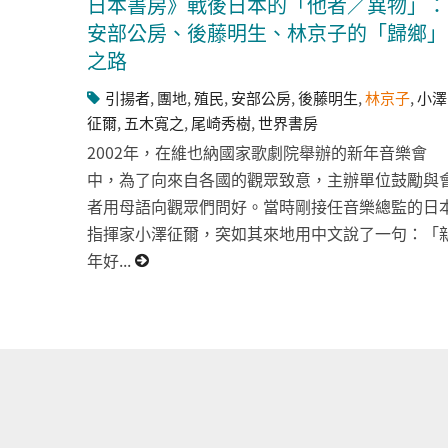
日本書房》戰後日本的「他者／異物」：
安部公房、後藤明生、林京子的「歸鄉」
之路
引揚者
,
團地
,
殖民
,
安部公房
,
後藤明生
,
林京子
,
小澤
征爾
,
五木寬之
,
尾崎秀樹
,
世界書房
2002年，在維也納國家歌劇院舉辦的新年音樂會
中，為了向來自各國的觀眾致意，主辦單位鼓勵與
者用母語向觀眾們問好。當時剛接任音樂總監的日
指揮家小澤征爾，突如其來地用中文說了一句：「
年好...