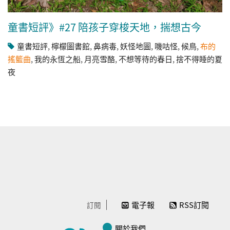
童書短評》#27 陪孩子穿梭天地，揣想古今
童書短評
,
檸檬圖書館
,
鼻病毒
,
妖怪地圖
,
嘰咕怪
,
候鳥
,
布的
搖籃曲
,
我的永恆之船
,
月亮雪酪
,
不想等待的春日
,
捨不得睡的夏
夜
電子報
RSS訂閱
訂閱
關於我們