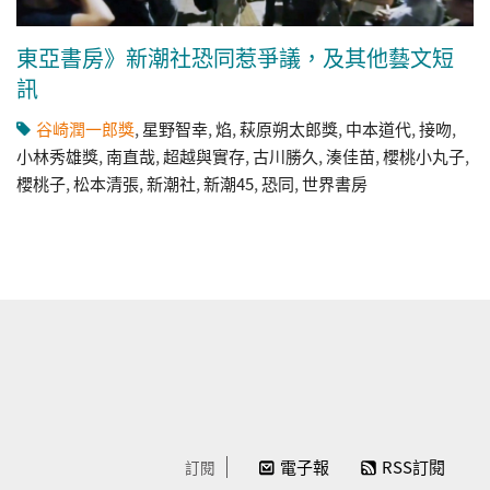
東亞書房》新潮社恐同惹爭議，及其他藝文短
訊
谷崎潤一郎獎
,
星野智幸
,
焰
,
萩原朔太郎獎
,
中本道代
,
接吻
,
小林秀雄獎
,
南直哉
,
超越與實存
,
古川勝久
,
湊佳苗
,
櫻桃小丸子
,
櫻桃子
,
松本清張
,
新潮社
,
新潮45
,
恐同
,
世界書房
電子報
RSS訂閱
訂閱