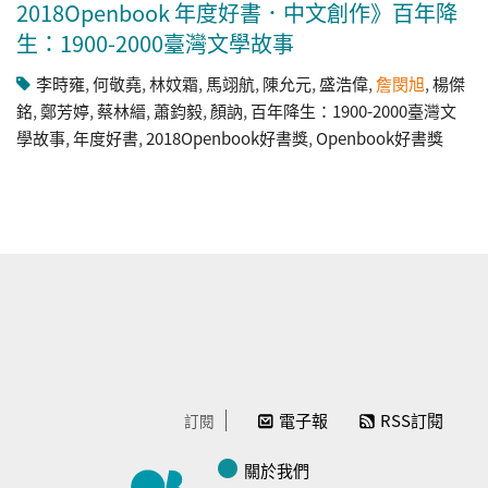
2018Openbook 年度好書．中文創作》百年降
生：1900-2000臺灣文學故事​
李時雍
,
何敬堯
,
林妏霜
,
馬翊航
,
陳允元
,
盛浩偉
,
詹閔旭
,
楊傑
銘
,
鄭芳婷
,
蔡林縉
,
蕭鈞毅
,
顏訥
,
百年降生：1900-2000臺灣文
學故事​
,
年度好書
,
2018Openbook好書獎
,
Openbook好書獎
電子報
RSS訂閱
訂閱
關於我們