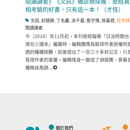
閱讀讀者》《文訊》雜誌偵探團：歷經真
相考驗的好書，只有這一本！（才怪）
文訊
,
封德屏
,
丁名慶
,
涂千曼
,
詹宇霈
,
徐嘉君
,
杜宗林
閱讀讀者
今（2018）年11月初，本刊曾經報導「日治時期台
灣兒少讀本」編纂時，編輯團隊為取得作者授權所
遇的種種困難，前後發出了一百三十多封公文，只
覓得作者的家屬。編輯搖身一變成了偵探團，靠著
種蛛絲馬跡...
關於我們