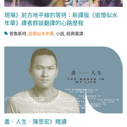
現場》前方地平線的等待：新譯版《追憶似水
年華》譯者群談翻譯的心路歷程
普魯斯特
,
追憶似水年華
,
小說
,
經典重譯
書．人生．陳思宏》瞎讀