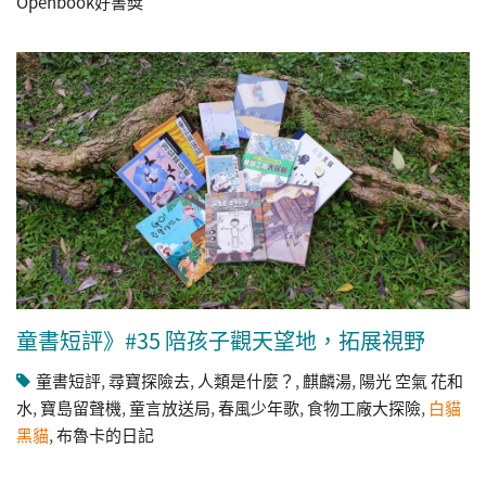
Openbook好書獎
童書短評》#35 陪孩子觀天望地，拓展視野
童書短評
,
尋寶探險去
,
人類是什麼？
,
麒麟湯
,
陽光 空氣 花和
水
,
寶島留聲機
,
童言放送局
,
春風少年歌
,
食物工廠大探險
,
白貓
黑貓
,
布魯卡的日記