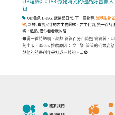
OB短評》#183 微縮時光的極品好書懶人
包
OB短評
,
D-DAY
,
獸醫超日常
,
下一個物種
,
滅絕生物
鑑
,
新神
,
真實尺寸的古生物圖鑑．古生代篇
,
燙一首詩
嘴，趁熱
,
借你看看我的貓
●燙一首詩送嘴，趁熱 管管百分百詩選 管管著，印
刻出版，350元 推薦原因： 文 樂 管管的公眾姿態
與他的詩畫創作是打成一片的。...
關於我們
版權聲明