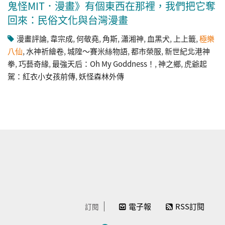
鬼怪MIT．漫畫》有個東西在那裡，我們把它奪
回來：民俗文化與台灣漫畫
漫畫評論
,
韋宗成
,
何敬堯
,
角斯
,
瀟湘神
,
血黑犬
,
上上籤
,
極樂
八仙
,
水神祈繪卷
,
城隍～賽米絲物語
,
都市榮服
,
新世紀北港神
拳
,
巧藝奇緣
,
最強天后：Oh My Goddness！
,
神之鄉
,
虎爺起
駕：紅衣小女孩前傳
,
妖怪森林外傳
電子報
RSS訂閱
訂閱