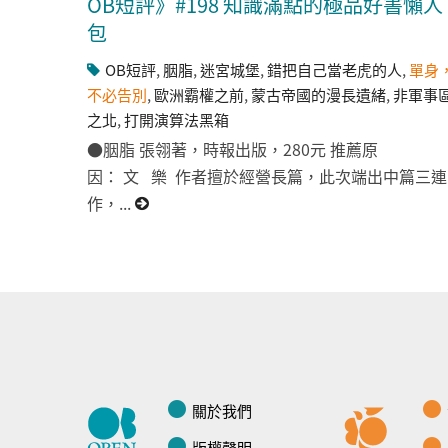
OB短評》#198 知識滿點的極品好書懶人
包
OB短評
,
胭脂
,
迷宮城堡
,
錯把自己當老虎的人
,
單身
不必告別
,
歐洲霸權之前
,
蒙古帝國的漫長遺緒
,
非軍事
之北
,
打開演算法黑箱
●胭脂 張翎著，時報出版，280元 推薦原
因： 文 樂 作者擅於經營長篇，此次端出中篇三連
作，...
關於我們
版權聲明