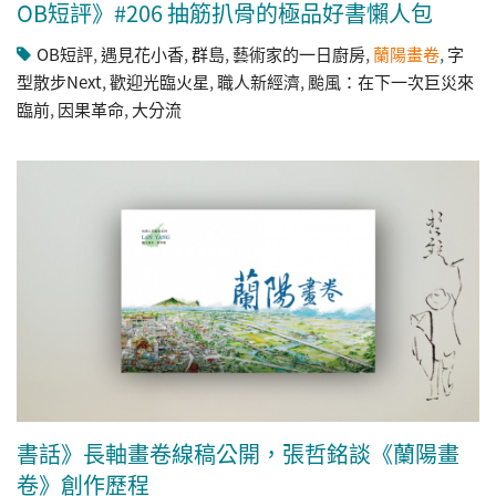
OB短評》#206 抽筋扒骨的極品好書懶人包
OB短評
,
遇見花小香
,
群島
,
藝術家的一日廚房
,
蘭陽畫卷
,
字
型散步Next
,
歡迎光臨火星
,
職人新經濟
,
颱風：在下一次巨災來
臨前
,
因果革命
,
大分流
書話》長軸畫卷線稿公開，張哲銘談《蘭陽畫
卷》創作歷程