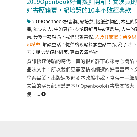
2019Openbook好書獎》開箱！女演員的
好書壓箱寶，紀培慧的10本不敗經典款
2019Openbook好書獎
,
紀培慧
,
摺紙動物園
,
木星的
星
,
年少友人
,
生如夏花˙泰戈爾新月集&漂鳥集
,
人生的
慧
,
最後一次相遇，我們只談喜悅
,
人及其象徵：榮格思
想精華
,
解讀童話：從榮格觀點探索童話世界
,
為了活下
去：脫北女孩朴研美
,
尊重表演藝術
資訊快速傳輸的時代，真的很難靜下心來專心閱讀
品味文字，所以我們更需要精挑細選的好書書單。
學系畢業、出版過多部劇本改編小說，寫得一手細
文筆的演員紀培慧是本屆Openbook好書獎閱讀大
使，...