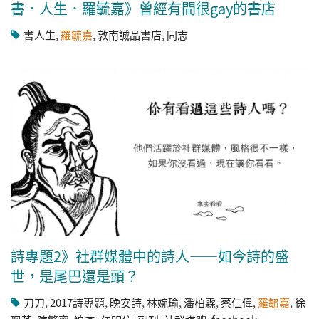
書．人生．羅毓嘉》曾經有間很gay的書店
書人生
,
羅毓嘉
,
敦南誠品書店
,
同志
詩專題2》社群媒體中的詩人——如今詩的盛
世，是尾巴還是頭？
刀刀
,
2017詩專題
,
晚安詩
,
林婉瑜
,
潘柏霖
,
蔡仁偉
,
羅毓嘉
,
徐