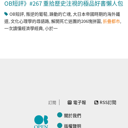
OB短評》#267 重拾歷史注視的極品好書懶人包
OB短評
,
叛逆的葡萄
,
躁動的亡魂
,
大日本帝國時期的海外鐵
道
,
文化心理學的尋語路
,
解開死亡迷團的206塊拼圖
,
折疊都市
,
一次讀懂經濟學經典
,
小於一
電子報
RSS訂閱
訂閱
關於我們
版權聲明