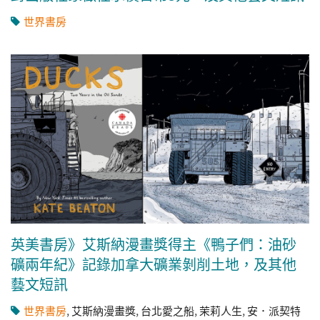
世界書房
英美書房》艾斯納漫畫獎得主《鴨子們：油砂
礦兩年紀》記錄加拿大礦業剝削土地，及其他
藝文短訊
世界書房
,
艾斯納漫畫獎
,
台北愛之船
,
茉莉人生
,
安．派契特