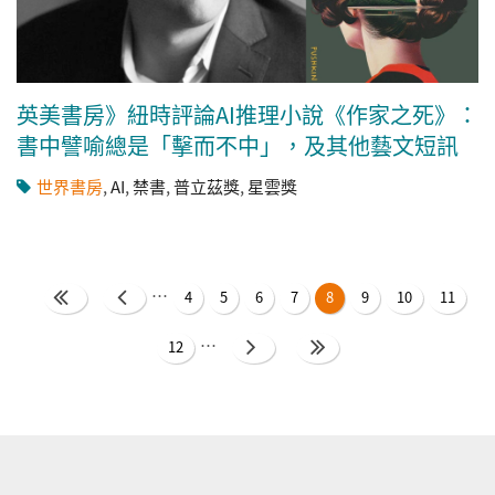
英美書房》紐時評論AI推理小說《作家之死》：
書中譬喻總是「擊而不中」，及其他藝文短訊
世界書房
,
AI
,
禁書
,
普立茲獎
,
星雲獎
頁面
…
4
5
6
7
8
9
10
11
…
12