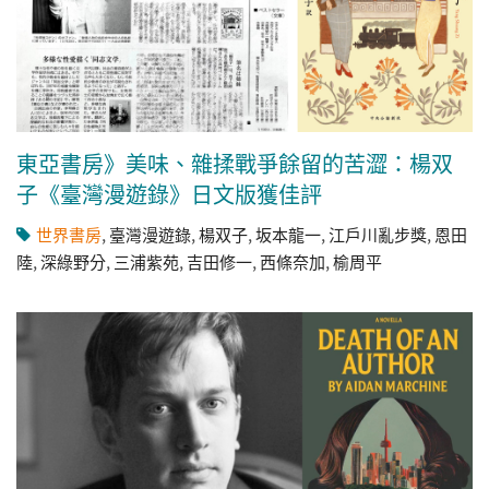
東亞書房》美味、雜揉戰爭餘留的苦澀：楊双
子《臺灣漫遊錄》日文版獲佳評
世界書房
,
臺灣漫遊錄
,
楊双子
,
坂本龍一
,
江戶川亂步獎
,
恩田
陸
,
深綠野分
,
三浦紫苑
,
吉田修一
,
西條奈加
,
榆周平