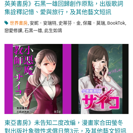
英美書房》石黑一雄回歸創作原點，出版歌詞
集詮釋記憶、愛與旅行，及其他藝文短訊
世界書房
,
安妮．安瑞特
,
史蒂芬．金
,
保羅．莫瑞
,
BookTok
,
戀愛修課
,
石黑一雄
,
此生如鴿
東亞書房》未告知二度改編，漫畫家合田螢冬
對出版社象徵性求償日幣3元，及其他藝文短訊