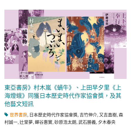
東亞書房》村木嵐《蝸牛》、上田早夕里《上
海燈蛾》同獲日本歷史時代作家協會獎，及其
他藝文短訊
世界書房
,
日本歷史時代作家協會獎
,
吉竹伸介
,
又吉直樹
,
森
村誠一
,
辻堂夢
,
蟬谷惠實
,
砂原浩太朗
,
武石勝義
,
夕木春央