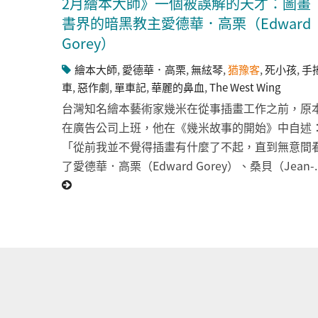
2月繪本大師》一個被誤解的天才：圖畫
書界的暗黑教主愛德華．高栗（Edward
Gorey）
繪本大師
,
愛德華．高栗
,
無絃琴
,
猶豫客
,
死小孩
,
手
車
,
惡作劇
,
單車記
,
華麗的鼻血
,
The West Wing
台灣知名繪本藝術家幾米在從事插畫工作之前，原
在廣告公司上班，他在《幾米故事的開始》中自述
「從前我並不覺得插畫有什麼了不起，直到無意間
了愛德華．高栗（Edward Gorey）、桑貝（Jean-..