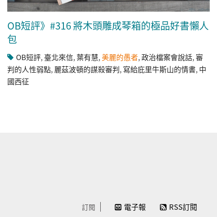
OB短評》#316 將木頭雕成琴箱的極品好書懶人
包
OB短評
,
臺北來信
,
葉有慧
,
美麗的愚者
,
政治檔案會說話
,
審
判的人性弱點
,
麗茲波頓的謀殺審判
,
寫給庇里牛斯山的情書
,
中
國西征
電子報
RSS訂閱
訂閱