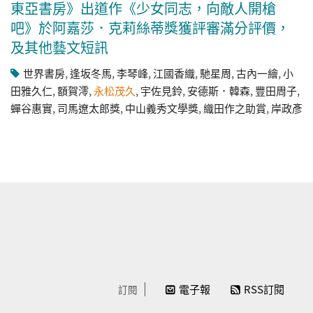
東亞書房》出道作《少女同志，向敵人開槍
吧》於阿嘉莎．克莉絲蒂獎獲評審滿分評價，
及其他藝文短訊
世界書房
,
逢坂冬馬
,
李琴峰
,
江國香織
,
馳星周
,
古內一繪
,
小
田雅久仁
,
額賀澪
,
永松茂久
,
宇佐見鈴
,
安德斯．韓森
,
豐田周子
,
蟬谷惠實
,
司馬遼太郎獎
,
中山義秀文學獎
,
織田作之助賞
,
岸政彥
電子報
RSS訂閱
訂閱