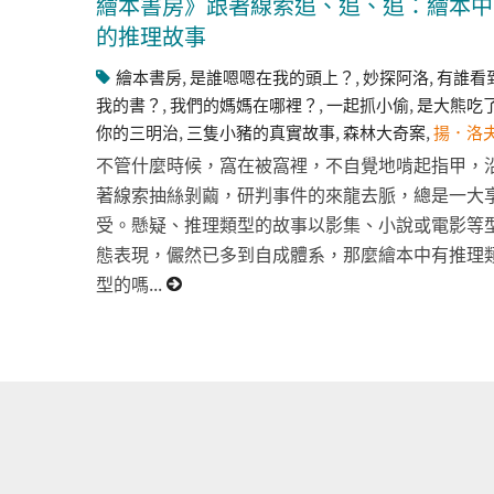
繪本書房》跟著線索追、追、追：繪本中
的推理故事
繪本書房
,
是誰嗯嗯在我的頭上？
,
妙探阿洛
,
有誰看
我的書？
,
我們的媽媽在哪裡？
,
一起抓小偷
,
是大熊吃
你的三明治
,
三隻小豬的真實故事
,
森林大奇案
,
揚．洛
不管什麼時候，窩在被窩裡，不自覺地啃起指甲，
著線索抽絲剝繭，研判事件的來龍去脈，總是一大
受。懸疑、推理類型的故事以影集、小說或電影等
態表現，儼然已多到自成體系，那麼繪本中有推理
型的嗎...