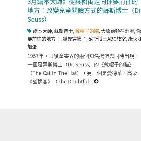
3月繪本大師》從桑樹街走向你要前往的
地方：改變兒童閱讀方式的蘇斯博士（Dr
Seuss）
繪本大師
,
蘇斯博士
,
戴帽子的貓
,
大象荷頓在孵蛋
,
你
要前往的地方！
,
狐狸穿襪子
,
蘇斯博士ABC教室
,
綠火
加蛋
1957年，日後童書界的兩個知名搗蛋鬼同時出現，
一個是蘇斯博士（Dr. Seuss）的《戴帽子的貓》
（The Cat In The Hat），另一個是愛德華．高栗
《猶豫客》（The Doubtful...