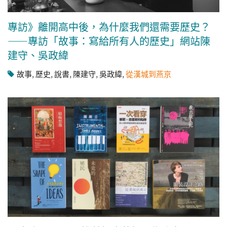
專訪》離開高中後，為什麼我們還需要歷史？
——專訪「故事：寫給所有人的歷史」網站陳
建守、吳政緯
故事
,
歷史
,
說書
,
陳建守
,
吳政緯
,
從漢城到燕京