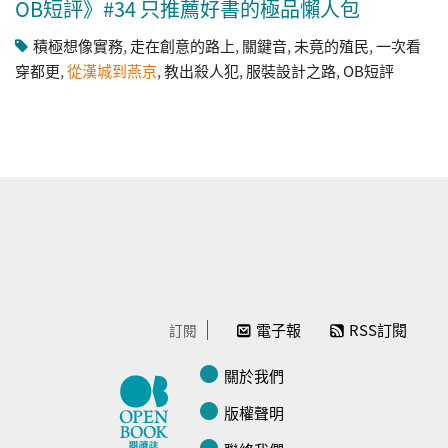
OB短評》#34 只推薦好書的極品懶人包
積極想像實務
,
走在創意的路上
,
關鍵音
,
未竟的殖民
,
一次看
穿都更
,
從漢城到燕京
,
教出殺人犯
,
服裝設計之路
,
OB短評
電子報
RSS訂閱
訂閱
關於我們
版權聲明