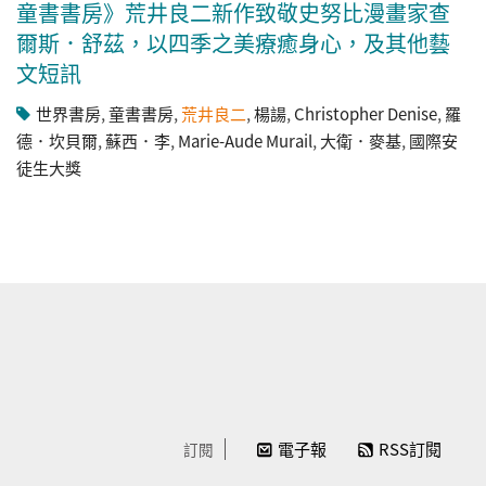
童書書房》荒井良二新作致敬史努比漫畫家查
爾斯．舒茲，以四季之美療癒身心，及其他藝
文短訊
世界書房
,
童書書房
,
荒井良二
,
楊諹
,
Christopher Denise
,
羅
德．坎貝爾
,
蘇西．李
,
Marie-Aude Murail
,
大衛．麥基
,
國際安
徒生大獎
電子報
RSS訂閱
訂閱