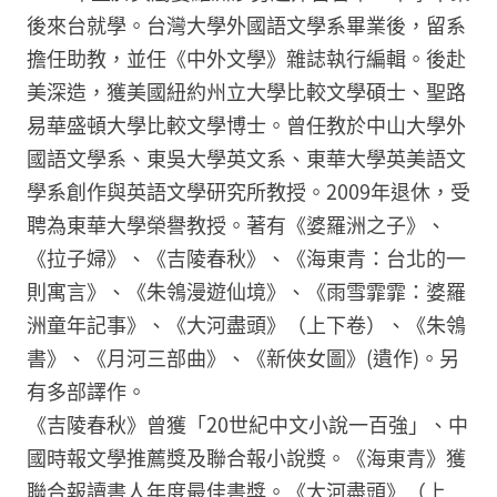
後來台就學。台灣大學外國語文學系畢業後，留系
擔任助教，並任《中外文學》雜誌執行編輯。後赴
美深造，獲美國紐約州立大學比較文學碩士、聖路
易華盛頓大學比較文學博士。曾任教於中山大學外
國語文學系、東吳大學英文系、東華大學英美語文
學系創作與英語文學研究所教授。2009年退休，受
聘為東華大學榮譽教授。著有《婆羅洲之子》、
《拉子婦》、《吉陵春秋》、《海東青：台北的一
則寓言》、《朱鴒漫遊仙境》、《雨雪霏霏：婆羅
洲童年記事》、《大河盡頭》（上下卷）、《朱鴒
書》、《月河三部曲》、《新俠女圖》(遺作)。另
有多部譯作。
《吉陵春秋》曾獲「20世紀中文小說一百強」、中
國時報文學推薦獎及聯合報小說獎。《海東青》獲
聯合報讀書人年度最佳書獎。《大河盡頭》（上