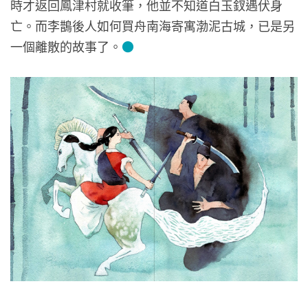
時才返回鳳津村就收筆，他並不知道白玉釵遇伏身
亡。而李鵲後人如何買舟南海寄寓渤泥古城，已是另
一個離散的故事了。
●