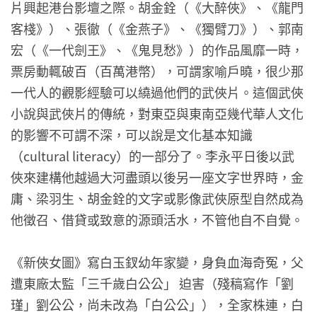
片興起港台影壇之際。胡金銓（《大醉俠》、《龍門
客棧》）、張徹（《金燕子》、《獨臂刀》）、郭南
宏（《一代劍王》、《鬼見愁》）的作品風靡一時，
票房動輒破百（百萬港幣），可謂家喻戶曉，很少那
一代人的觀影經驗可以繞過他們的武俠片。這個武俠
小說與武俠片的傳統，對東亞與東南亞幾代華人文化
的影響不可謂不深，可以說是文化基本知識
（cultural literacy）的一部分了。李永平日後以武
俠來建構他越過大河盡頭以後另一座文字世界時，金
庸、梁羽生、胡金銓的文字或影像武俠原型自然成為
他徵召、借貸或致意的源頭活水，不管他自不自覺。
《新俠女圖》寫白玉釵幼年家變，身負血海奇冤，父
遭東廠太監「三千歲白公公」 迫害（殘稿寫作「劉
瑾」劉公公，尚未改為「白公公」），全家株連，白