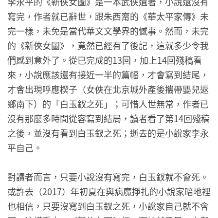
李永平的《新俠女圖》是一本武俠遺著，小說還沒有
寫完，作者就已辭世，跟朱西甯的《華太平家傳》未
完一樣，未免是當代華文文學界的憾事。然而，未完
的《新俠女圖》，竟然已經有了後記，這就多少令我
們感到意外了。從已完成的13回，加上14回殘稿看
來，小說應該還有接近一半的篇幅，才會寫到結尾，
才會出現呼應楔子（女俠在北京城外產後攜帶嬰兒返
鄉南下）的「白玉釵之死」；可惜人世無常，作者已
沒有那麼多時間從容寫到結局，讀者看了第14回殘稿
之後，並沒有看到白玉釵之死；逝去的是小說家李永
平自己。
對讀者而言，只要小說沒有寫完，白玉釵就不會死。
或許去（2017）年初夏在與病魔掙扎的小說家暗地裡
也相信，只要沒寫到白玉釵之死，小說家自己就不會