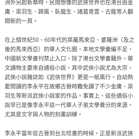
洲外另起新章時，民間想像的武俠世界也在港台由金
庸、梁羽生、蹄風、臥龍生、諸葛青雲、古龍等人翻
開新的一頁。
在上個世紀50、60年代的英屬馬來亞、婆羅洲（及之
後的馬來西亞）的華人文化圈，本地文學彙編不足，
中國新文學書刊禁止入口，除了港台文學書籍外，華
文讀物主要來自通俗小說，其中武俠小說尤為大宗，
武俠小說雜誌如《武俠世界》更是一紙風行。自幼熱
愛閱讀的李永平在故鄉古晉時難免讀了不少金庸、梁
羽生等新派武俠小說家的作品。事實上，這些通俗小
說早已是像李永平這一代華人子弟文學養分的來源，
尤其是文字與人物的刻畫訓練。
李永平當年從古晉到台北唸書的時候，正是新派武俠