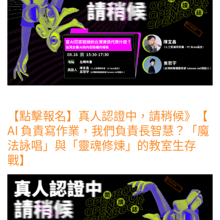
【點擊報名】真人認證中，請稍候》【
AI 負責寫作業，我們負責長智慧？「魔
法詠唱」與「靈魂修煉」的教室生存
戰】