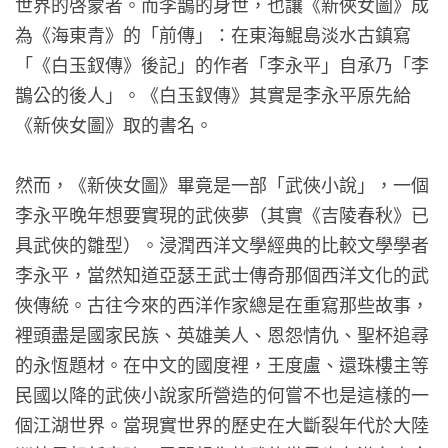
世界的啓蒙者。而李鵲的身世，也讓《新俠女圖》成
為《海東青》的「前傳」：在東海鯤島淡水古鎮寫
「《白玉釵傳》後記」的作者「李永平」自承乃「李
鵲公的後人」。《白玉釵傳》其實是李永平原先給
《新俠女圖》取的書名。
然而，《新俠女圖》畢竟是一部「武俠小說」，一個
李永平晚年想要實現的武俠夢（其實《吉陵春秋》已
具武俠的雛型）。浸潤西洋文學經典的比較文學學者
李永平，當然知道亞瑟王武士傳奇那個西洋文化的武
俠傳統。古往今來的西洋作家總是在重寫那些故事，
裡頭盡是國家民族、英雄美人、恩怨情仇、聖杯追尋
的永恆題材。在中文的國度裡，王度盧、還珠樓主等
民國以降的武俠小說家所營造的何嘗不也是這樣的一
個江湖世界。當現實世界的歷史在大斷裂年代於大陸