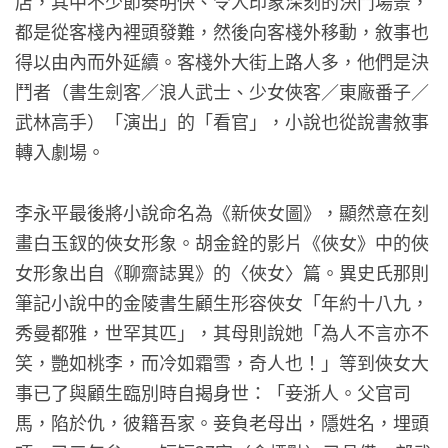
店，其中不少節奏明快、令人印象深刻的決鬥場景，
都是從客棧內裡頭發難，然後向客棧外移動，敘事也
得以由內而外延續。客棧外大街上路人多，他們是決
鬥者（書生劍客／浪人武士、少女俠客／東廠番子／
武林高手）「演出」的「看官」，小說也從說書敘事
轉入劇場。
李永平最後將小說命名為《新俠女圖》，顯然意在刻
畫白玉釵的俠女形象。胡金銓的影片《俠女》中的俠
女形象出自《聊齋誌異》的〈俠女〉篇。異史氏那則
筆記小說中的金陵書生顧生形容俠女「年約十八九，
秀曼都雅，世罕其匹」，其母則說她「為人不言亦不
笑，艷如桃李，而冷如霜雪，奇人也！」等到俠女大
事已了與顧生臨別時自揭身世：「妾浙人。父官司
馬，陷於仇，彼籍吾家。妾負老母出，隱姓名，埋頭