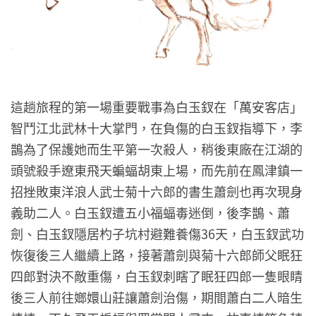
這趟旅程的第一場重要戰事為白玉釵在「萬安客店」
智鬥江北武林十大掌門，在負傷的白玉釵指導下，李
鵲為了保護她而生平第一次殺人，稍後東廠在江湖的
頭號殺手遼東飛天蝙蝠胡東上場，而先前在鳳津鎮一
招挫敗東洋浪人武士菊十六郎的書生蕭劍也再次現身
義助二人。白玉釵遭五小福蝠毒迷倒，後李鵲、蕭
劍、白玉釵隱居杓子坑村避難養傷36天，白玉釵武功
恢復後三人繼續上路，接著蕭劍與菊十六郎師父眠狂
四郎對決不敵重傷，白玉釵刺瞎了眠狂四郎一隻眼睛
後三人前往嫏嬛山莊讓蕭劍治傷，期間蕭白二人暗生