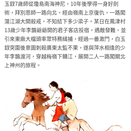
玉釵7歲師從瓊島南海神尼，10年後學得一身好劍
術，拜別恩師一路向北，經由嶺南上京復仇，一路闖
蕩江湖大開殺戒，不知結下多少梁子。某日在鳳津村
13歲少年李鵲爺爺開的君子客店投宿，遇敵發難，並
引來東廠大檔頭率眾特務緝捕，經過一番激鬥，白玉
釵突圍後意圖刺殺廣東太監不果，遂與萍水相逢的少
年李鵲渡河，穿越梅嶺下贛江，展開二人一路闖關北
上神州的旅程。