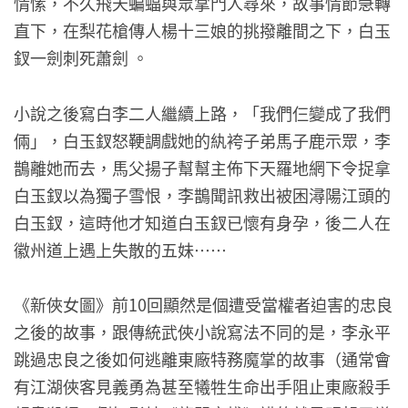
情愫，不久飛天蝙蝠與眾掌門人尋來，故事情節急轉
直下，在梨花槍傳人楊十三娘的挑撥離間之下，白玉
釵一劍刺死蕭劍 。
小說之後寫白李二人繼續上路，「我們仨變成了我們
倆」，白玉釵怒鞕調戲她的紈袴子弟馬子鹿示眾，李
鵲離她而去，馬父揚子幫幫主佈下天羅地網下令捉拿
白玉釵以為獨子雪恨，李鵲聞訊救出被困潯陽江頭的
白玉釵，這時他才知道白玉釵已懷有身孕，後二人在
徽州道上遇上失散的五妹⋯⋯
《新俠女圖》前10回顯然是個遭受當權者迫害的忠良
之後的故事，跟傳統武俠小說寫法不同的是，李永平
跳過忠良之後如何逃離東廠特務魔掌的故事（通常會
有江湖俠客見義勇為甚至犧牲生命出手阻止東廠殺手