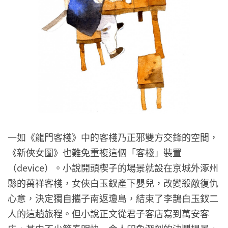
一如《龍門客棧》中的客棧乃正邪雙方交鋒的空間，
《新俠女圖》也難免重複這個「客棧」裝置
（device）。小說開頭楔子的場景就設在京城外涿州
縣的萬祥客棧，女俠白玉釵產下嬰兒，改變殺敵復仇
心意，決定獨自攜子南返瓊島，結束了李鵲白玉釵二
人的這趟旅程。但小說正文從君子客店寫到萬安客