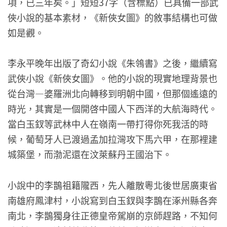
項，已三年矣。」短短37字（含標點）已具備一部武
俠小說的基本素材，《新俠女圖》的敘事結構也可做
如是觀。
李永平晚年出版了奇幻小說《朱鴒書》之後，繼續寫
武俠小說《新俠女圖》。他的小說的現實地理背景也
從台灣—婆羅洲北向轉移到明朝中國，但那個遙遠的
時光，其實是一個開啓中國人下西洋的大航海時代。
當白玉釵等武林中人在嶺南一帶打得你死我活的時
候，葡萄牙人已渡過孟加拉灣攻下馬六甲，在那裡建
城築堡，而渤泥還在汶萊蘇丹王國治下。
小說中的李鵲祖籍隴西，先人離散粵北後世居廣東省
南雄府鳳津村，小說寫到白玉釵與李鵲在涿州縣各奔
南北，李鵲獨身往正德皇帝駕崩的京師趕路，不知何