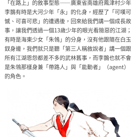
「在路上」的敘事型態——廣東省南雄府鳳津村少年
李鵲有時是大河少年「永」的化身，經歷了「可嘆可
憾、可喜可悲」的遭遇後，回來給我們講一個成長故
事，讓我們透過一個13歲少年的眼光看險惡的江湖；
有時是海東少女「朱鴒」的分身，沒有他跟隨在白玉
釵身邊，我們就只是聽「第三人稱敘說者」講一個跟
所有江湖恩怨都差不多的武林舊事，而李鵲也就不會
是朱鴒那樣身兼「帶路人」與「能動者」（agent）
的角色。