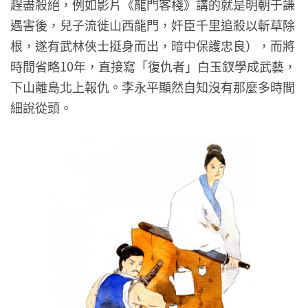
趕盡殺絕，例如影片《龍門客棧》講的就是明朝于謙
遇害後，兒子流徙山西龍門，奸臣千里追殺以斬草除
根，遂有武林俠士挺身而出，暗中保護忠良），而將
時間省略10年，直接寫「復仇者」白玉釵學成武藝，
下山離島北上報仇。李永平顯然自知沒有那麼多時間
細說從頭。