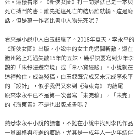
死。這樣看來，《新俠女圖》打一開始就已是一本與
死亡搏鬥的書：誰先抵達死亡的結局誰就輸。這是廢
話，但是萬一作者比書中人物先死呢？
看來是小說中人白玉釵贏了。2018年夏天，李永平的
《新俠女圖》出版，小說中的女主角過關斬敵，還在
徽州路上巧遇失散15年的五妹，幾乎快要寫到少年李
鵲的「朱鴒漫遊奇境」或「韋小寶經驗」。小說就在
這裡煞住，成為殘稿，白玉釵既完成又未完成李永平
的「設計」，似乎我們又來到《海東青》 的結尾——
原來李永平已不是第一次書寫「未完稿」，「未完」
的《海東青》不是也出版成書嗎？
熟悉李永平小說的讀者，不難在小說中找到李氏作品
一貫風格與母題的痕跡，尤其是一成年人一少年結伴