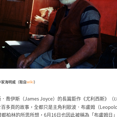
作家海明威（取自
wiki
）
．喬伊斯（James Joyce）的長篇鉅作《尤利西斯》（
U
多頁的故事，全都只是主角利歐波．布盧姆（Leopold B
遊都柏林的所思所想，6月16日也因此被稱為「布盧姆日」（B