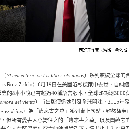
西班牙作家卡洛斯．魯依斯
」（
）系列震撼全球的
El cementerio de los libros olvidados
los Ruiz Zafón）6月19日在美國洛杉磯家中去世，
薩豐的8本小說已有超過40種語言版本，全球熱銷逾3800萬
）甫出版便迅速引發全球關注，2016年
ombra del viento
）為「遺忘書之墓」系列畫上句點。雖然薩豐已
os espíritus
作，但所有愛書人心嚮往之的「遺忘書之墓」以及圍繞它
為舞台。在薩豐魔幻寫實的敘述誘引下，讀者也走入以巴