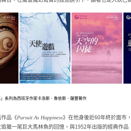
墓」系列為西班牙作家卡洛斯．魯依斯．薩豐著作
篇作品《
》在他身後近60年終於面市
Pursuit As Happiness
追獵一尾巨大馬林魚的回憶，與1952年出版的經典作品