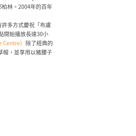
林。2004年的百年
有許多方式慶祝「布盧
早上8點開始播放長達30小
Centre）
除了經典的
草帽，並享用以豬腰子