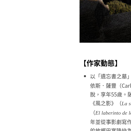
【作家動態】
以「遺忘書之墓
依斯．薩豐（Car
脫，享年55歲。
《風之影》（
La s
（
El laberinto de l
年並從事影劇寫
的故鄉巴塞隆納