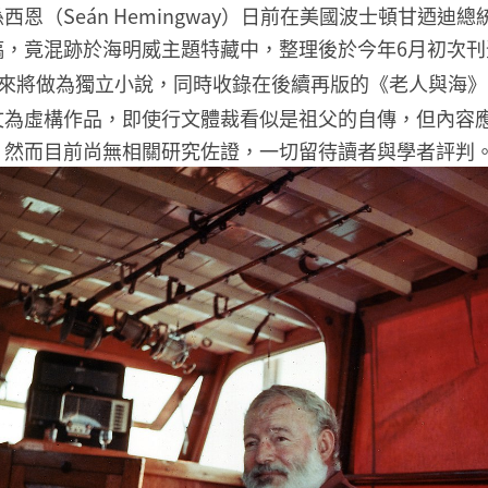
西恩（Seán Hemingway）日前在美國波士頓甘迺迪
稿，竟混跡於海明威主題特藏中，整理後於今年6月初次刊
來將做為獨立小說，同時收錄在後續再版的《老人與海》
文為虛構作品，即使行文體裁看似是祖父的自傳，但內容
。然而目前尚無相關研究佐證，一切留待讀者與學者評判