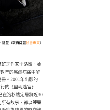
．薩豐（取自薩豐
臉書專頁
）
西班牙作家卡洛斯．魯
自糾纏數年的癌症病痛中解
冊。2001年出版的
發行的《靈魂迷宮》
在洛杉磯定居將近30
的所有故事，都以薩豐
賽隆納為結界的時空迷