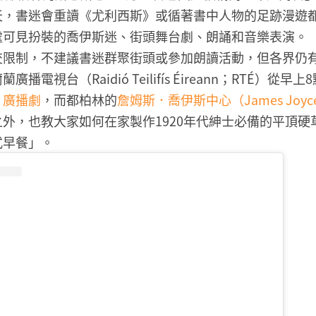
，書迷會重讀《尤利西斯》或循著書中人物的足跡漫遊都柏
處可見扮裝的喬伊斯迷、街頭舞台劇、朗誦和音樂表演。
交限制，不建議書迷群聚街頭或參加朗讀活動，但各界仍
播電視台（Raidió Teilifís Éireann；RTÉ）從
》廣播劇
，而都柏林的
詹姆斯．喬伊斯中心（James Joyce 
外，也教大家如何在家製作1920年代紳士必備的平頂硬
早餐」。​