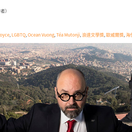
）
作者）
oyce
,
LGBTQ
,
Ocean Vuong
,
Téa Mutonji
,
浪達文學獎
,
歐威爾獎
,
海