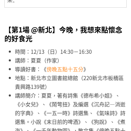
果。
【第1場 @新北】
今晚，我想來點懷念
的好食光
時間：12/13（日）14:30－16:30
講師：夏夏（作家）
導讀好書：《
傍晚五點十五分
》
地點：新北市立圖書館總館（220新北市板橋區
貴興路139號）
講師簡介：夏夏，著有詩集《德布希小姐》、
《小女兒》、《鬧彆扭》及編選《沉舟記—消逝
的字典》、《一五一時》詩選集、《氣味詩》詩
選集。小說《末日前的啤酒》、《狗說》、《煮
海》、《一千年動物園》，散文集《傍晚五點十