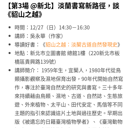
【第3場 @新北】
淡蘭書寫新路徑，談
《貂山之越》
時間：12/27（日）14:30－16:30
講師：吳永華（作家）
導讀好書：《
貂山之越：淡蘭古道自然發現史
》
地點：新北市立圖書館 總館1樓（220新北市板
橋區貴興路139號）
講師簡介： 1959年生，宜蘭人，1980年代從鳥
類攝影觀察及濕地保育出發，90年代開始自然寫
作，專注於臺灣自然史的研究與書寫。三十多年
來持續藉由鳥類、濕地、古道、自然誌、生態旅
遊、外來植物、太平山、田代安定、馬偕等不同
主題的指引來認識這片土地與過往歷史。早期出
版《被遺忘的日籍臺灣植物學者》、《臺灣動物