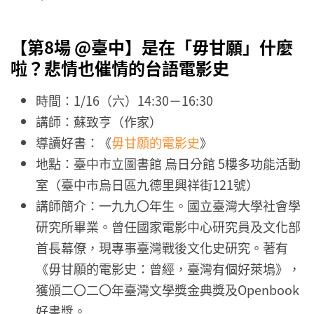
【第8場 @臺中】
是在「毋甘願」什麼
啦？悲情也催情的台語電影史
時間：1/16（六）14:30－16:30
講師：蘇致亨（作家）
導讀好書：《
毋甘願的電影史
》
地點：臺中市立圖書館 烏日分館 5樓多功能活動
室（臺中市烏日區九德里興祥街121號）
講師簡介：一九九〇年生。國立臺灣大學社會學
研究所畢業。曾任國家電影中心研究員及文化部
首長幕僚，現專事臺灣戰後文化史研究。著有
《毋甘願的電影史：曾經，臺灣有個好萊塢》，
獲頒二〇二〇年臺灣文學獎金典獎及Openbook
好書獎。