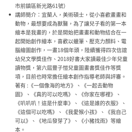
市前鎮區新光路61號）
講師簡介：宜蘭人，美術碩士，從小喜歡畫畫和
動物，最想要成為獸醫，為了讓兒子看的第一本
繪本是我畫的，於是開始把畫畫和動物結合在一
起開始創作繪本，喜歡以蠟筆、壓克力顏料、電
腦繪圖創作，一畫18個年頭，陸續獲得四次信誼
幼兒文學獎佳作、2018好書大家讀最佳少年兒童
讀物獎，第六屆豐子愷兒童圖畫書獎佳作等獎
項，目前也時常擔任繪本創作指導老師與評審。
著有 :《一個像海的地方》、《一起去動物
園》、《真的可以吃嗎》、《你家在哪裡》、
《叭叭叭！這是什麼車》、《這是誰的衣服》、
《這個可以吃嗎》、《我愛猴小孩》、《我自己
可以》、《地瓜發芽了》、《小豬找雨》等繪
本。