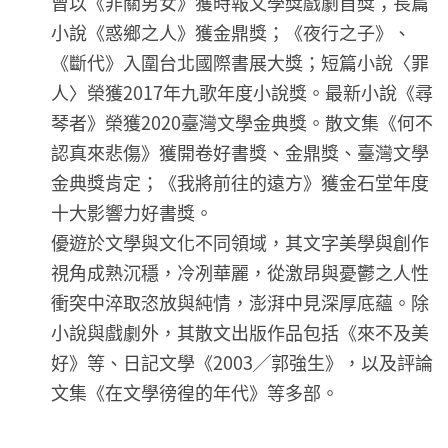
曾以《非關男女》獲時報文學獎戲劇首獎；長篇
小說《惑鄉之人》獲金鼎獎；《夜行之子》、
《斷代》入圍台北國際書展大獎；短篇小說〈罪
人〉榮獲2017年九歌年度小說獎。最新小說《尋
琴者》榮獲2020臺灣文學金典獎。散文集《何不
認真來悲傷》獲開卷好書獎、金鼎獎、臺灣文學
金典獎肯定；《我將前往的遠方》獲金石堂年度
十大影響力好書獎。
優遊於文學與文化不同領域，其文字美學與創作
視角成熟沉穩，冷冽華麗，從激昂與憂鬱之人性
衝突中淬取恣放與純情，澎湃中見深厚底蘊。除
小說與戲劇外，其散文出版作品包括《來不及美
好》等、日記文學《2003╱郭強生》，以及評論
文集《在文學徬徨的年代》等多部。