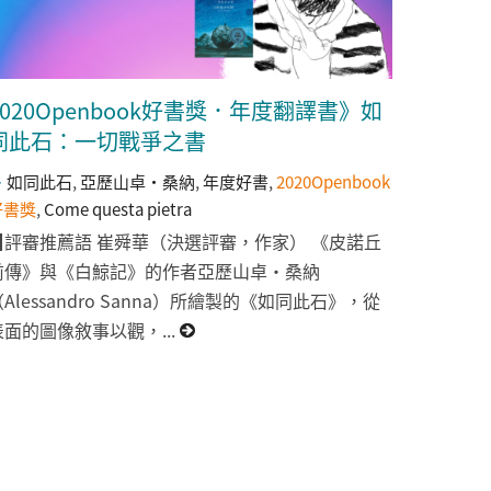
2020Openbook好書獎．年度翻譯書》如
同此石：一切戰爭之書
如同此石
,
亞歷山卓・桑納
,
年度好書
,
2020Openbook
好書獎
,
Come questa pietra
▉評審推薦語 崔舜華（決選評審，作家） 《皮諾丘
前傳》與《白鯨記》的作者亞歷山卓・桑納
（Alessandro Sanna）所繪製的《如同此石》，從
表面的圖像敘事以觀，...