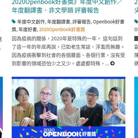
2020Openbook好書獎》年度中文創作／
年度翻譯書．非文學類 評審報告
年度中文創作
,
年度翻譯書
,
評審報告
,
Openbook好書
獎
,
年度好書
,
2020Openbook好書獎
O
，
因為疫病的關係，2020年是特殊的一年。 這句話到
選
了這一年的年底再說，已如老生常談，浮濫而無趣。
此
因為疫病衝擊到社會的各個層面、各個行業，沒有受
到影響的領域恐怕少之又少。處處都特殊，...