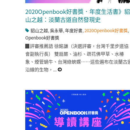
2020Openbook好書獎．年度生活書》貂
山之越：淡蘭古道自然發現史
貂山之越
,
吳永華
,
年度好書
,
2020Openbook好書獎
,
Openbook好書獎
▉評審推薦語 徐銘謙（決選評審，台灣千里步道協
會副執行長） 雙扇蕨、油杉、疏花佛甲草、水椿
象、煙管蝸牛、台灣綠蛺蝶……這些遍布在淡蘭古
沿線的生物，...