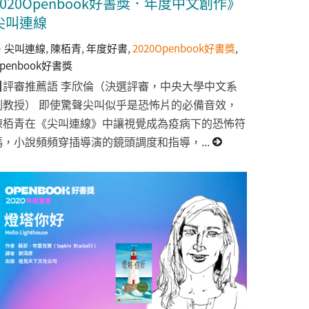
2020Openbook好書獎．年度中文創作》
尖叫連線
尖叫連線
,
陳栢青
,
年度好書
,
2020Openbook好書獎
,
penbook好書獎
▉評審推薦語 李欣倫（決選評審，中央大學中文系
副教授） 即使驚聲尖叫似乎是恐怖片的必備音效，
陳栢青在《尖叫連線》中讓視覺成為疫病下的恐怖符
碼，小說頻頻穿插導演的鏡頭調度和指導，...