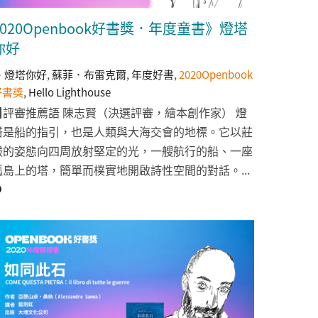
2020Openbook好書獎．年度童書》燈塔
你好
燈塔你好
,
蘇菲．布雷克爾
,
年度好書
,
2020Openbook
好書獎
,
Hello Lighthouse
▉評審推薦語 陳志賢（決選評審，繪本創作家） 燈
塔是船的指引，也是人類與大海交會的地標。它以莊
嚴的姿態向四周放射堅定的光，一艘航行的船、一座
孤島上的塔，簡單而樸實地開啟詩性空間的對話。...