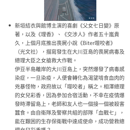
新垣結衣與館博主演的喜劇《父女七日變》原
著，以及《理香》、《交涉人》作者五十嵐貴
久，上個月底推出喪屍小說《Biter噬咬者》
（光文社），描寫發生在大川豆島的喪屍病毒及
總理大臣之女搶救大作戰。
伊豆半島離岸的大川豆島上，突然爆發了病毒感
染症，一旦染疫，人便會轉化為渴望啃食血肉的
兇暴怪物，政府故以「噬咬者」稱之。相澤總理
的女兒彩香，因為參加合宿活動，不幸在疫情爆
發時滯留島上，老師和友人也一個接一個被殺害
蠶食。由自衛隊及警察共組的部隊「血戰七」，
能在艱困的生存保衛戰中達成使命，成功營救總
理女兒彩香嗎？