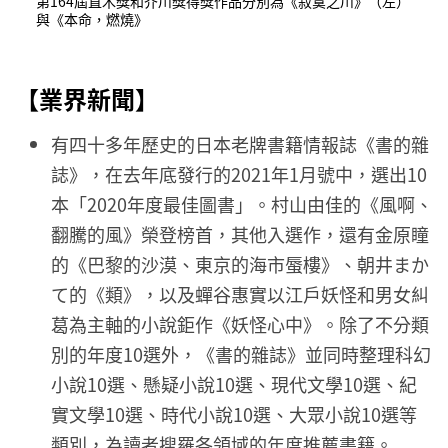
第164屆直木獎和芥川獎得獎作品分別為《寂寞之川》（左）
與《本命，燃燒》
【業界新聞】
有四十多年歷史的日本老牌書籍情報誌《書的雜
誌》，在去年底發行的2021年1月號中，選出10
本「2020年度最佳圖書」。村山由佳的《風啊、
翻騰的風》榮登榜首，其他入選作，還有金原瞳
的《巴黎的沙漠、東京的海市蜃樓》、朝井まか
て的《類》，以及蟬谷惠實以江戶妖怪和男女糾
葛為主軸的小說鉅作《妖怪心中》。除了不分類
別的年度10選外，《書的雜誌》並同時整理科幻
小說10選、懸疑小說10選、現代文學10選、紀
實文學10選、時代小說10選、大眾小說10選等
類別，為讀者搜羅各領域的年度推薦書籍。