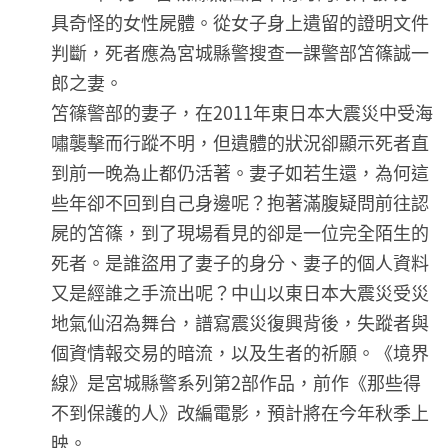
具奇怪的女性屍體。從女子身上遺留的證明文件
判斷，死者應為宮城縣警搜查一課警部笘篠誠一
郎之妻。
笘篠警部的妻子，在2011年東日本大震災中受海
嘯襲擊而行蹤不明，但遺體的狀況卻顯示死者直
到前一晚為止都仍活著。妻子如若生還，為何這
些年卻不回到自己身邊呢？抱著滿腹疑問前往認
屍的笘篠，到了現場看見的卻是一位完全陌生的
死者。是誰盜用了妻子的身分、妻子的個人資料
又是經誰之手流出呢？中山以東日本大震災受災
地氣仙沼為舞台，譜寫震災復興背後，失蹤者與
個資情報交易的暗流，以及生者的祈願。《境界
線》是宮城縣警系列第2部作品，前作《那些得
不到保護的人》改編電影，預計將在今年秋季上
映。