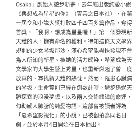
Osaka」創始人遊步新夢，去年底出版純愛小說
《與想成為星星的你》（實業之日本社），在第
一屆令和小説大獎打敗四千四百多篇作品，奪得
首獎。「我啊，想成為星星喔！」第一個發現新
天體的人，擁有命名的權利。得知這條天文學界
規則的少女琴坂那沙，滿心希望能盡快發現不曾
為人所知的新星。被她的活力感染，希望成為天
文學家的大學生鷲上秀星，也重新燃起了曾一度
放棄的、尋找新天體的熱忱。然而，罹患心臟病
的琴坂，生命實則已經在倒數計時。遊步透過天
體探索的浪漫夢想，以及兩人交錯纏繞的命運，
勾勒感人肺腑的純愛物語。這部曾被讀者評為
「最希望影視化」的小說，已被翻拍為同名日
劇，並於本月4日開始在日本播出。