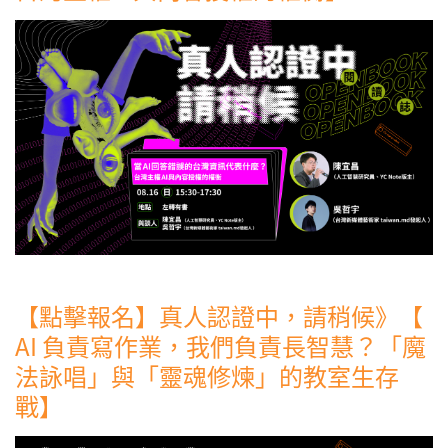
【點擊報名】真人認證中，請稍候》【
AI 負責寫作業，我們負責長智慧？「魔
法詠唱」與「靈魂修煉」的教室生存
戰】