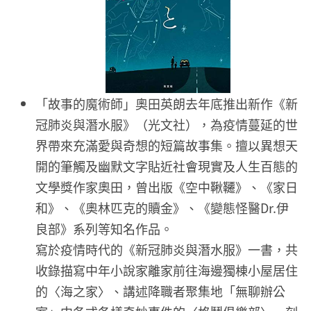
「故事的魔術師」奧田英朗去年底推出新作《新
冠肺炎與潛水服》（光文社），為疫情蔓延的世
界帶來充滿愛與奇想的短篇故事集。擅以異想天
開的筆觸及幽默文字貼近社會現實及人生百態的
文學獎作家奧田，曾出版《空中鞦韆》、《家日
和》、《奧林匹克的贖金》、《變態怪醫Dr.伊
良部》系列等知名作品。
寫於疫情時代的《新冠肺炎與潛水服》一書，共
收錄描寫中年小說家離家前往海邊獨棟小屋居住
的〈海之家〉、講述降職者聚集地「無聊辦公