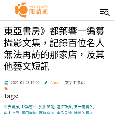
Skip to navigation
移至主內容
東亞書房》都築響一編纂
攝影文集，記錄百位名人
無法再訪的那家店，及其
他藝文短訊
2021-01-23 12:00
Annie
文字工作者
Tags:
世界書房
都築響一
奧田英朗
遊步新夢
五十嵐貴久
中山七里
百田尚樹
西條奈加
宇佐見鈴
進擊的巨人