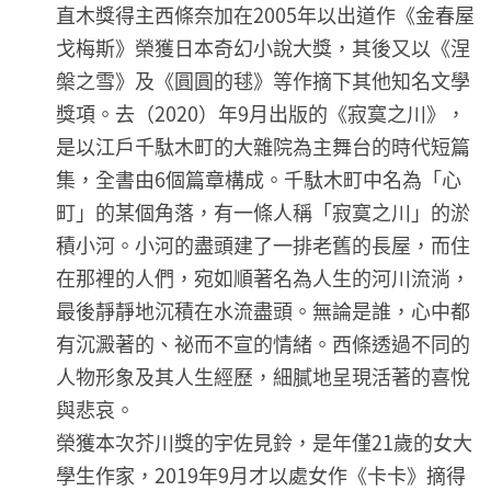
直木獎得主西條奈加在2005年以出道作《金春屋
戈梅斯》榮獲日本奇幻小說大獎，其後又以《涅
槃之雪》及《圓圓的毬》等作摘下其他知名文學
獎項。去（2020）年9月出版的《寂寞之川》，
是以江戶千駄木町的大雜院為主舞台的時代短篇
集，全書由6個篇章構成。千駄木町中名為「心
町」的某個角落，有一條人稱「寂寞之川」的淤
積小河。小河的盡頭建了一排老舊的長屋，而住
在那裡的人們，宛如順著名為人生的河川流淌，
最後靜靜地沉積在水流盡頭。無論是誰，心中都
有沉澱著的、祕而不宣的情緒。西條透過不同的
人物形象及其人生經歷，細膩地呈現活著的喜悅
與悲哀。
榮獲本次芥川獎的宇佐見鈴，是年僅21歲的女大
學生作家，2019年9月才以處女作《卡卡》摘得