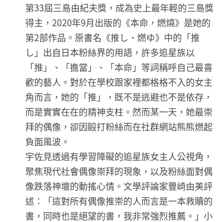
第33屆三島由紀夫獎，成為史上最年輕的三島獎
得主，2020年9月出版的《本命，燃燒》是她的
第2部作品。原書名《推し、燃ゆ》中的「推
し」出自日本粉絲界的用語，許多追星族以
「推」、「擔當」、「本命」等詞稱呼自己最喜
歡的藝人。對於在學校跟家裡都格格不入的女主
角而言，她的「推」，既不是逃避也不是依存，
而是實實在在的精神支柱。然而某一天，她最崇
拜的偶像，卻因毆打粉絲而在社群網站熊熊燃起
負面風波。
宇佐見透過有學習障礙的追星族女主人公視角，
聚焦現代社會偶像崇拜的現象，以及粉絲面對偶
像跌落神壇的動搖心情。文學評論家豐崎由美評
述：「這對所有偶像推崇的人而言是一本救贖的
書，同時也是絕望的書，我非常強烈推薦。」小