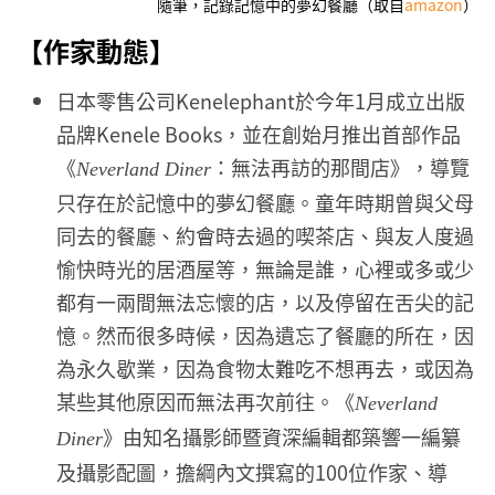
隨筆，記錄記憶中的夢幻餐廳（取自
amazon
）
【作家動態】
日本零售公司Kenelephant於今年1月成立出版
品牌Kenele Books，並在創始月推出首部作品
《
：無法再訪的那間店》，導覽
Neverland Diner
只存在於記憶中的夢幻餐廳。童年時期曾與父母
同去的餐廳、約會時去過的喫茶店、與友人度過
愉快時光的居酒屋等，無論是誰，心裡或多或少
都有一兩間無法忘懷的店，以及停留在舌尖的記
憶。然而很多時候，因為遺忘了餐廳的所在，因
為永久歇業，因為食物太難吃不想再去，或因為
某些其他原因而無法再次前往。《
Neverland
》由知名攝影師暨資深編輯都築響一編纂
Diner
及攝影配圖，擔綱內文撰寫的100位作家、導