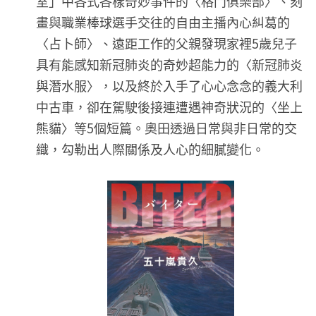
室」中各式各樣奇妙事件的〈格鬥俱樂部〉、刻
畫與職業棒球選手交往的自由主播內心糾葛的
〈占卜師〉、遠距工作的父親發現家裡5歲兒子
具有能感知新冠肺炎的奇妙超能力的〈新冠肺炎
與潛水服〉，以及終於入手了心心念念的義大利
中古車，卻在駕駛後接連遭遇神奇狀況的〈坐上
熊貓〉等5個短篇。奧田透過日常與非日常的交
織，勾勒出人際關係及人心的細膩變化。