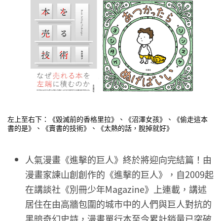
左上至右下：《毀滅前的香格里拉》、《沼澤女孩》、《偷走這本
書的是》、《賣書的技術》、《太熱的話，脫掉就好》
人氣漫畫《進擊的巨人》終於將迎向完結篇！由
漫畫家諫山創創作的《進擊的巨人》，自2009起
在講談社《別冊少年Magazine》上連載，講述
居住在由高牆包圍的城市中的人們與巨人對抗的
黑暗奇幻史詩，漫畫單行本至今累計銷量已突破