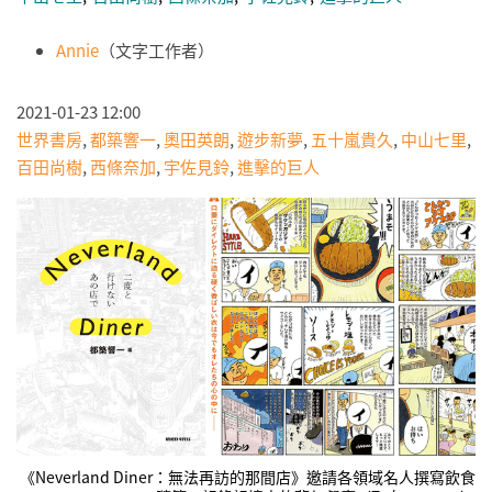
Annie
（文字工作者）
2021-01-23 12:00
世界書房
,
都築響一
,
奧田英朗
,
遊步新夢
,
五十嵐貴久
,
中山七里
,
百田尚樹
,
西條奈加
,
宇佐見鈴
,
進擊的巨人
《Neverland Diner：無法再訪的那間店》邀請各領域名人撰寫飲食