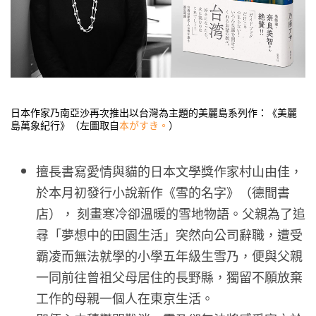
日本作家乃南亞沙再次推出以台灣為主題的美麗島系列作：《美麗
島萬象紀行》（左圖取自
本がすき。
）
擅長書寫愛情與貓的日本文學獎作家村山由佳，
於本月初發行小說新作《雪的名字》（德間書
店）， 刻畫寒冷卻溫暖的雪地物語。父親為了追
尋「夢想中的田園生活」突然向公司辭職，遭受
霸凌而無法就學的小學五年級生雪乃，便與父親
一同前往曾祖父母居住的長野縣，獨留不願放棄
工作的母親一個人在東京生活。