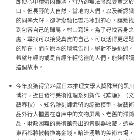
即便心中積鬱悶難消，雪乃卻無法將感受宣之於
口。但長野的大自然、當地的人們，以及新認識
的同學大輝，卻漸漸融化雪乃冰封的心，讓她找
到包容自己的歸屬。村山寫道，為了尋找容身之
處、尋找可以接受真實的自己、可以活得更輕鬆
的所在，而向原本的環境告別，絕對不是逃避。
希望年輕的或是曾經年輕徬徨的人們，能夠閱讀
這個故事。
今年度獲得第24屆日本推理文學大獎殊榮的黑川
博行，近日發行美術推理系列新作《欺騙》（文
藝春秋）。知名雕刻師遺留的縮微模型、被藝術
品外行人擱置在倉庫中的文物屏風、老舊的滯銷
品、財政困難的美術館祭出的青銅器收藏，這些
東西都將被轉換為金錢。暗流湧動的美術市場，