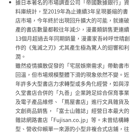
據日本著名的市場調查公司「帝國數據銀行」資
料庫統計，至2019年為止連續3年呈現萎縮的書
店市場，今年終於出現回升擴大的可能，就連破
產的書店數量都較往年減少，漫畫類銷售更連續
13個月超過去年同期銷量，漫畫家吾峠呼世晴創
作的《鬼滅之刃》尤其產生極為驚人的迴響和利
潤。
雖然疫情擴散促發的「宅居娛樂需求」帶動書市
回溫，但市場規模整體下滑的現象依然不變。近
年許多大型書店力求轉型或多角化經營，如與淳
久堂書店合併的「丸善」企業跨足綜合保育事業
及電子產品維修、「蔦屋書店」進行文具雜貨及
文創商品銷售，「富士山雜誌」經營日本最大的
雜誌網路書店「Fujisan.co.jp」等。未曾結構轉
型、營收仰賴單一來源的小型非複合式店鋪，往