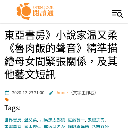
Skip to navigation
移至主內容
東亞書房》小說家温又柔
《魯肉飯的聲音》精準描
繪母女間緊張關係，及其
他藝文短訊
2020-12-23 21:00
Annie
文字工作者
Tags:
世界書房
温又柔
司馬遼太郎獎
佐藤賢一
鬼滅之刃
東野圭吾
島本理生
寺地はるな
姬野嘉兵衛
乃南亞沙