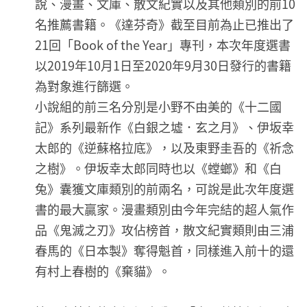
說、漫畫、文庫、散文紀實以及其他類別的前10
名推薦書籍。《達芬奇》截至目前為止已推出了
21回「Book of the Year」專刊，本次年度選書
以2019年10月1日至2020年9月30日發行的書籍
為對象進行篩選。
小說組的前三名分別是小野不由美的《十二國
記》系列最新作《白銀之墟．玄之月》、伊坂幸
太郎的《逆蘇格拉底》，以及東野圭吾的《祈念
之樹》。伊坂幸太郎同時也以《螳螂》和《白
兔》囊獲文庫類別的前兩名，可說是此次年度選
書的最大贏家。漫畫類別由今年完結的超人氣作
品《鬼滅之刃》攻佔榜首，散文紀實類則由三浦
春馬的《日本製》奪得魁首，同樣進入前十的還
有村上春樹的《棄貓》。