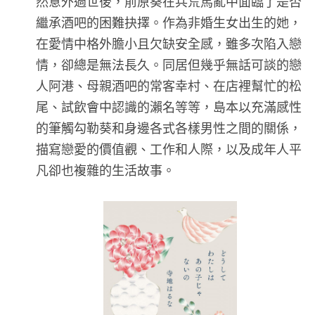
然意外過世後，前原葵在兵荒馬亂中面臨了是否
繼承酒吧的困難抉擇。作為非婚生女出生的她，
在愛情中格外膽小且欠缺安全感，雖多次陷入戀
情，卻總是無法長久。同居但幾乎無話可談的戀
人阿港、母親酒吧的常客幸村、在店裡幫忙的松
尾、試飲會中認識的瀨名等等，島本以充滿感性
的筆觸勾勒葵和身邊各式各樣男性之間的關係，
描寫戀愛的價值觀、工作和人際，以及成年人平
凡卻也複雜的生活故事。