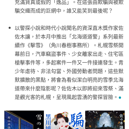
充滿貨真或假的「逸品」。在這張由欺騙與被欺
騙交織而成的巨網中，誰又能笑到最後呢？
以警探小說和時代小說聞名的資深直木獎作家佐
佐木讓，於本月中推出「北海道道警」系列最新
續作《擊雪》（角川春樹事務所）。札幌雪祭開
幕前日，汽車竊盜事件、少女離家出走、住宅區
槍擊事件等，多起案件一件又一件接連發生。青
少年虐待、非法勾當、外國勞動者問題，這些默
默擴散的黑點，將會為看似潔白明亮的雪季北海
道帶來什麼陰影呢？佐佐木以即將迎來雪祭、滿
是觀光客的札幌，呈現風起雲湧的警探冒險。
●