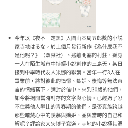
今年以《夜不一定黑》入圍山本周五郎獎的小説
家寺地はるな，於上個月發行新作《為什麼我不
是他呢？》（双葉社）。逃離閉塞的村莊，孤身
一人在陌生城市中持續小說創作的三島天，某日
接到中學時代友人米娜的聯繫。當年一行3人在
畢業前，將對彼此的憧憬、嫉妒、後悔等無法直
言的情緒寫下，彌封於信中。來到30歲的他們，
如今將揭開當時封存的文字與心情。已經過了忍
不住與他人攀比的青春期的他們，是否真能跨越
那些暗藏心中的羨慕與嫉妒，並與當時的自己和
解呢？評論家大矢博子寫道，寺地的小說極其溫