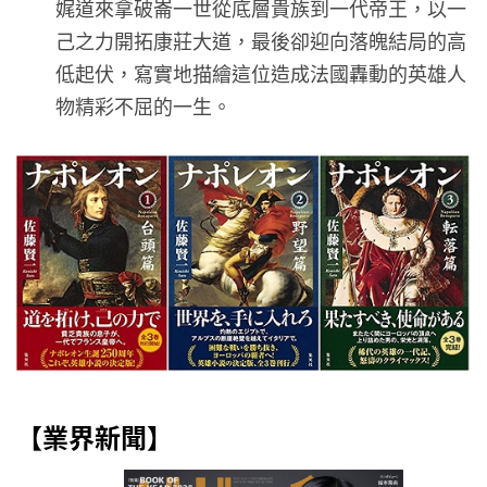
娓道來拿破崙一世從底層貴族到一代帝王，以一
己之力開拓康莊大道，最後卻迎向落魄結局的高
低起伏，寫實地描繪這位造成法國轟動的英雄人
物精彩不屈的一生。
【業界新聞】