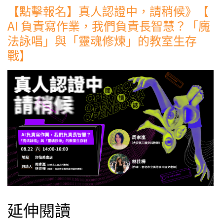
【點擊報名】真人認證中，請稍候》【
AI 負責寫作業，我們負責長智慧？「魔
法詠唱」與「靈魂修煉」的教室生存
戰】
延伸閱讀