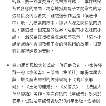
密感。擔任評審委員的高村薰評述：「本作透過
各式各樣的插曲，精準地描繪母子之間常見的緊
張關係及內心衝突。雖然這部作品是（候選作
中）最平凡樸素的故事，卻以人際之間情感的流
動，創造出一個完整的世界，是很有小說味的小
說。」温又柔在接獲得獎通知時表示：「這本小
說是獻給在異國教養子女的母親們的故事，很高
興能獲得評審的青睞。」
第24屆司馬遼太郎獎於上個月底公布，小家佐藤
賢一的《拿破崙》三部曲（集英社）奪得本屆大
獎。擅長歷史題材的佐藤曾寫下《傭兵皮耶
爾》、《王妃的離婚》、《女信長》、《法國大
革命物語》等作。本次得獎的《拿破崙》系列於
去年，也就是拿破崙誕辰250周年出版。佐藤娓