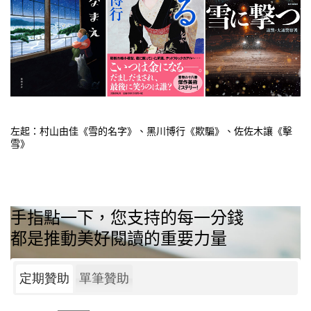
左起：村山由佳《雪的名字》、黑川博行《欺騙》、佐佐木讓《擊
雪》
手指點一下，您支持的每一分錢
都是推動美好閱讀的重要力量
定期贊助
單筆贊助