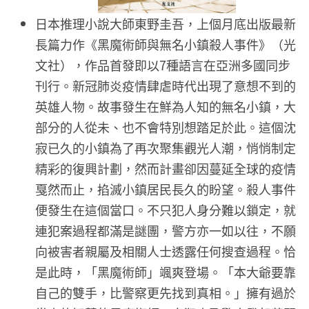
日本推理小說大師東野圭吾，上個月底出版最新
長篇力作《黑魔術師與無名小鎮殺人事件》（光
文社），作品首發即以7種語言在亞洲多國同步
刊行。新冠肺炎疫情肆虐時代出現了意想不到的
英雄人物。故事發生在鮮為人知的無名小鎮，大
部分的人從未、也不會特別想踏足於此。這個沈
寂已久的小鎮為了再次聚集觀光人潮，悄悄制定
精彩的復興計劃，然而計畫卻因蔓延全球的疫情
戛然而止，掐滅小鎮居民長久的盼望。殺人事件
便發生在這個當口。不只犯人身分難以鎖定，就
連犯案過程都滿是謎團，警方亦一如以往，不願
向被害者親屬及相關人士透露任何搜查過程。恰
是此時，「黑魔術師」颯爽登場。「本大爺要靠
自己的雙手，比警察更先找到真相。」擁有過於