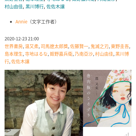
村山由佳
黑川博行
佐佐木讓
Annie
（文字工作者）
2020-12-23 21:00
世界書房
,
温又柔
,
司馬遼太郎獎
,
佐藤賢一
,
鬼滅之刃
,
東野圭吾
,
島本理生
,
寺地はるな
,
姬野嘉兵衛
,
乃南亞沙
,
村山由佳
,
黑川博
行
,
佐佐木讓