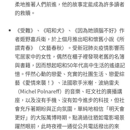
柔地推著人們前進，他的故事定能成為許多讀者
的救贖。
《受難》、《昭和犬》、《因為她頭腦不好》作
者姬野嘉兵衛，於上個月推出昭和懷舊小說《所
謂青春》（文藝春秋）。受新冠肺炎疫情影響而
宅居家中的女性，偶然在櫃子裡發現老舊的名簿
與書籍，因而想起昭和50年代高中生活的遙遠記
憶。怦然心動的戀愛、充實的社團生活、戀愛綜
藝《愛情來襲！》、法國歌手米榭．波納雷夫
（Michel Polnareff）的音樂、旺文社的廣播講
座，以及沒有手機、沒有如今進步的科技，但社
會充斥著期盼與正向氛圍，單純地相信「明天會
更好」的大阪萬博時期。點滴過往猶如電影場景
躍然眼前，此時夜裡一通從公共電話撥出的來