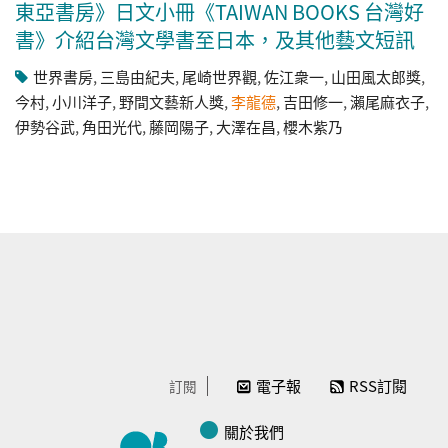
東亞書房》日文小冊《TAIWAN BOOKS 台灣好
書》介紹台灣文學書至日本，及其他藝文短訊
世界書房
,
三島由紀夫
,
尾崎世界觀
,
佐江衆一
,
山田風太郎獎
,
今村
,
小川洋子
,
野間文藝新人獎
,
李龍德
,
吉田修一
,
瀨尾麻衣子
,
伊勢谷武
,
角田光代
,
藤岡陽子
,
大澤在昌
,
櫻木紫乃
電子報
RSS訂閱
訂閱
關於我們