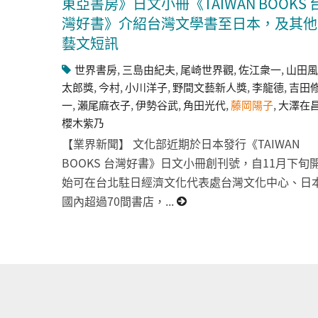
東亞書房》日文小冊《TAIWAN BOOKS 
灣好書》介紹台灣文學書至日本，及其他
藝文短訊
世界書房
,
三島由紀夫
,
尾崎世界觀
,
佐江衆一
,
山田風
太郎獎
,
今村
,
小川洋子
,
野間文藝新人獎
,
李龍德
,
吉田
一
,
瀨尾麻衣子
,
伊勢谷武
,
角田光代
,
藤岡陽子
,
大澤在
櫻木紫乃
【業界新聞】 文化部近期於日本發行《TAIWAN
BOOKS 台灣好書》日文小冊創刊號，自11月下旬
始可在台北駐日經濟文化代表處台灣文化中心、日
國內超過70間書店，...