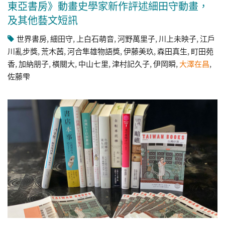
東亞書房》動畫史學家新作評述細田守動畫，
及其他藝文短訊
世界書房
,
細田守
,
上白石萌音
,
河野萬里子
,
川上未映子
,
江戶
川亂步獎
,
荒木茜
,
河合隼雄物語獎
,
伊藤美玖
,
森田真生
,
町田苑
香
,
加納朋子
,
橫關大
,
中山七里
,
津村記久子
,
伊岡瞬
,
大澤在昌
,
佐藤雫