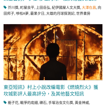
芥川獎
,
町屋良平
,
上田岳弘
,
紀伊國屋人文大獎
,
大澤在昌
,
向
田邦子
,
哆啦A夢
,
最果夕日
,
大雄的月球探測記
,
世界書房
東亞短訊》村上小說改編電影《燃燒烈火》獲
坎城影評人最高評分，及其他藝文短訊
梔子花
,
戰爭的底細
,
礫石
,
手塚治虫文化獎
,
黃金神威
,