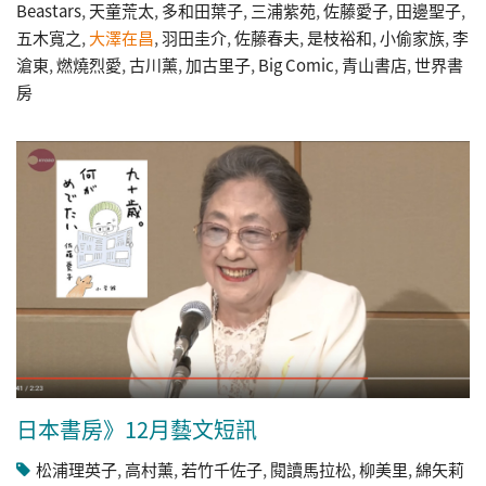
Beastars
,
天童荒太
,
多和田葉子
,
三浦紫苑
,
佐藤愛子
,
田邊聖子
,
五木寬之
,
大澤在昌
,
羽田圭介
,
佐藤春夫
,
是枝裕和
,
小偷家族
,
李
滄東
,
燃燒烈愛
,
古川薰
,
加古里子
,
Big Comic
,
青山書店
,
世界書
房
日本書房》12月藝文短訊
松浦理英子
,
高村薰
,
若竹千佐子
,
閱讀馬拉松
,
柳美里
,
綿矢莉