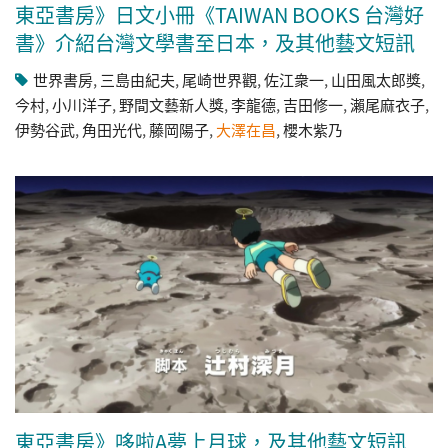
東亞書房》日文小冊《TAIWAN BOOKS 台灣好
書》介紹台灣文學書至日本，及其他藝文短訊
世界書房
,
三島由紀夫
,
尾崎世界觀
,
佐江衆一
,
山田風太郎獎
,
今村
,
小川洋子
,
野間文藝新人獎
,
李龍德
,
吉田修一
,
瀨尾麻衣子
,
伊勢谷武
,
角田光代
,
藤岡陽子
,
大澤在昌
,
櫻木紫乃
東亞書房》哆啦A夢上月球，及其他藝文短訊