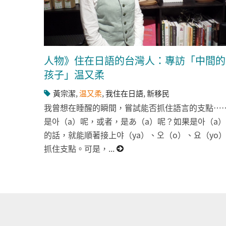
人物》住在日語的台灣人：專訪「中間的
孩子」温又柔
黃宗潔
,
温又柔
,
我住在日語
,
新移民
我曾想在睡醒的瞬間，嘗試能否抓住語言的支點…
是아（a）呢，或者，是あ（a）呢？如果是아（a）
的話，就能順著接上야（ya）、오（o）、요（yo
抓住支點。可是，...