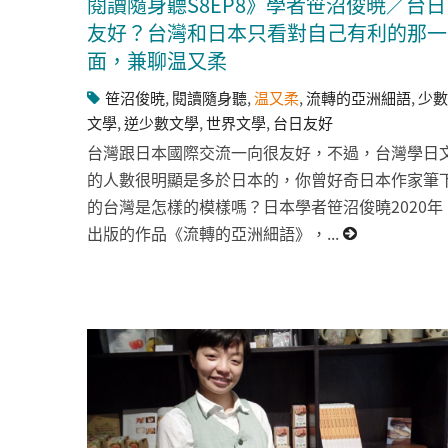
閱讀隨身聽S8EP8》學者笹沼俊暁／台日
友好？台灣和日本只看對自己有利的那一
面，兼聊温又柔
笹沼俊暁
,
閱讀隨身聽
,
温又柔
,
流轉的亞洲細語
,
少數
文學
,
逆少數文學
,
世界文學
,
台日友好
台灣跟日本國際交流一向很友好，不過，台灣學日
的人數很明顯是多於日本的，你曾好奇日本作家筆
的台灣是怎樣的模樣嗎？日本學者笹沼俊曉2020年
出版的作品《流轉的亞洲細語》，...