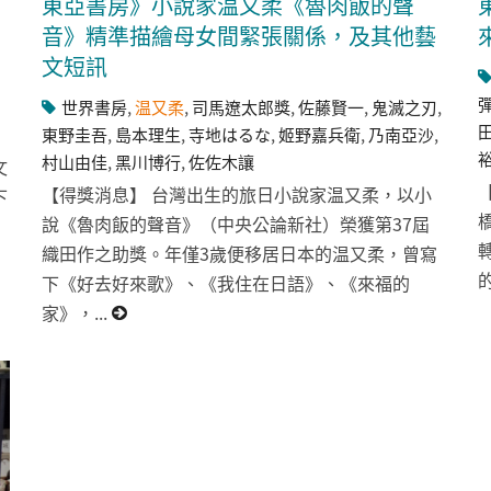
東亞書房》小說家温又柔《魯肉飯的聲
音》精準描繪母女間緊張關係，及其他藝
文短訊
世界書房
,
温又柔
,
司馬遼太郎獎
,
佐藤賢一
,
鬼滅之刃
,
東野圭吾
,
島本理生
,
寺地はるな
,
姬野嘉兵衛
,
乃南亞沙
,
村山由佳
,
黑川博行
,
佐佐木讓
文
【得獎消息】 台灣出生的旅日小說家温又柔，以小
下
說《魯肉飯的聲音》（中央公論新社）榮獲第37屆
織田作之助獎。年僅3歲便移居日本的温又柔，曾寫
下《好去好來歌》、《我住在日語》、《來福的
家》，...