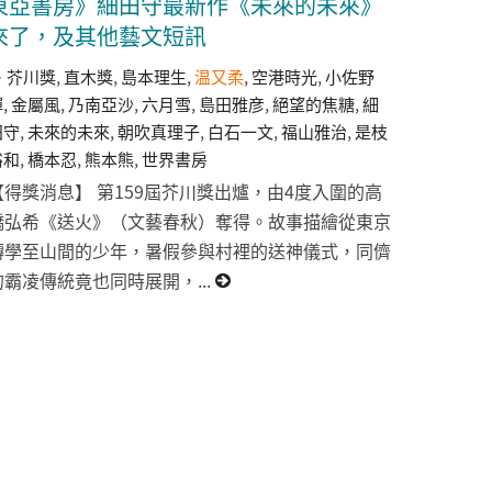
東亞書房》細田守最新作《未來的未來》
來了，及其他藝文短訊
芥川獎
,
直木獎
,
島本理生
,
温又柔
,
空港時光
,
小佐野
彈
,
金屬風
,
乃南亞沙
,
六月雪
,
島田雅彦
,
絕望的焦糖
,
細
田守
,
未來的未來
,
朝吹真理子
,
白石一文
,
福山雅治
,
是枝
裕和
,
橋本忍
,
熊本熊
,
世界書房
【得獎消息】 第159屆芥川獎出爐，由4度入圍的高
橋弘希《送火》（文藝春秋）奪得。故事描繪從東京
轉學至山間的少年，暑假參與村裡的送神儀式，同儕
的霸凌傳統竟也同時展開，...