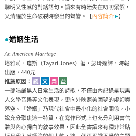
聰明又性感的對話語句。讀來有時迷失在叨叨絮絮，
又清醒於生命破裂時發出的聲響。【
內容簡介
➤
】
婚姻生活
●
An American Marriage
塔雅莉．瓊斯（Tayari Jones）著，彭玲嫻譯，時報
出版，440元
推薦原因：
議
文
樂
益
一部唱誦黑人日常生活的詩歌，不僅由內記錄呈現黑
人文學音樂等文化表現，更向外映照美國夢的虛幻與
落空。「婚姻」乃現代社會中最小化的社會關係，小
說充分聚焦這一特質，在寫作形式上也充分利用書信
體與內心獨白的敘事效果，因此全書讀來有種非常貼
近且代入感極強的個人性，將一個再平常不過的主題