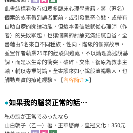
此書結構看似有如眾多臨床心理學書籍，將（匿名）
個案的故事帶到讀者面前，或引發獵奇心態、或帶有
自助自療的閱讀功能，但這本書破題就從心理師（作
者）的失敗聊起，也讓個案的討論充滿細膩自省。全
書藉由5名來自不同種族、性向、階級的個案故事，
並置作者執業25年的經驗與難處，不以論理為述說基
調，而是以生命的衝突、破碎、交集、復原為敘事主
軸，輔以專業討論。全書讀來如小說般流暢動人，也
觸動真實的療癒經驗。【
內容簡介
➤
】
如果我的腦袋正常的話…
●
私の頭が正常であったなら
山白朝子（乙一）著，王華懋譯，皇冠文化，350元