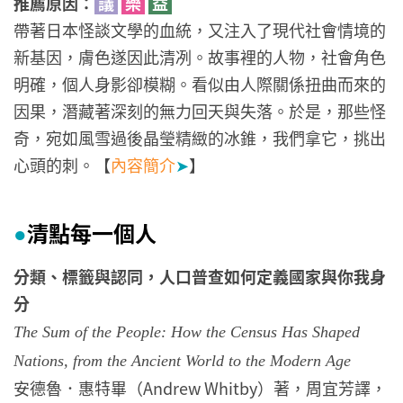
推薦原因：
議
樂
益
帶著日本怪談文學的血統，又注入了現代社會情境的
新基因，膚色遂因此清冽。故事裡的人物，社會角色
明確，個人身影卻模糊。看似由人際關係扭曲而來的
因果，潛藏著深刻的無力回天與失落。於是，那些怪
奇，宛如風雪過後晶瑩精緻的冰錐，我們拿它，挑出
心頭的刺。【
內容簡介
➤
】
清點每一個人
●
分類、標籤與認同，人口普查如何定義國家與你我身
分
The Sum of the People: How the Census Has Shaped
Nations, from the Ancient World to the Modern Age
安德魯．惠特畢（Andrew Whitby）著，周宜芳譯，