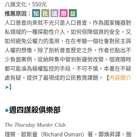
八旗文化，550元
推薦原因：
知
批
議
樂
益
人口普查向來就不光只是人口普查，作為國家機器對
私領域的一種探勘性介入，如何保障個資的安全，又
如何避免公權力的濫用，在在考驗一個社會對民主與
人權的想像。除了剖析普查歷史之外，作者也點出不
少負面案例，從納粹集中營到新疆勞改營，個資隨時
都可能淪為極權監控的手段，不可不慎。本書在不疑
處有疑，提供了最現成的公民教育課題。【
內容簡介
➤
】
週四謀殺俱樂部
●
The Thursday Murder Club
理察．歐斯曼（Richard Osman）著，鄭煥昇譯，臉