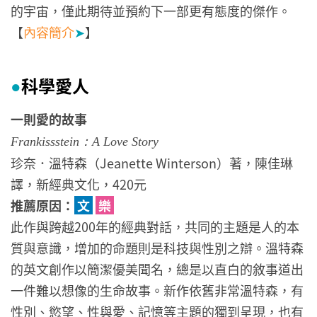
的宇宙，僅此期待並預約下一部更有態度的傑作。
【
內容簡介
➤
】
科學愛人
●
一則愛的故事
Frankissstein：A Love Story
珍奈．溫特森（Jeanette Winterson）著，陳佳琳
譯，新經典文化，420元
推薦原因：
文
樂
此作與跨越200年的經典對話，共同的主題是人的本
質與意識，增加的命題則是科技與性別之辯。溫特森
的英文創作以簡潔優美聞名，總是以直白的敘事道出
一件難以想像的生命故事。新作依舊非常溫特森，有
性別、慾望、性與愛、記憶等主題的獨到呈現，也有