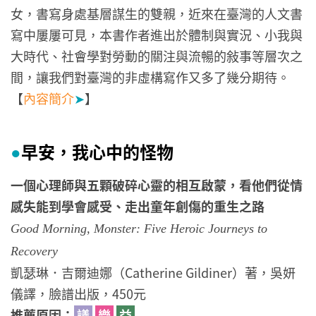
女，書寫身處基層謀生的雙親，近來在臺灣的人文書
寫中屢屢可見，本書作者進出於體制與實況、小我與
大時代、社會學對勞動的關注與流暢的敍事等層次之
間，讓我們對臺灣的非虛構寫作又多了幾分期待。
【
內容簡介
➤
】
早安，我心中的怪物
●
一個心理師與五顆破碎心靈的相互啟蒙，看他們從情
感失能到學會感受、走出童年創傷的重生之路
Good Morning, Monster: Five Heroic Journeys to
Recovery
凱瑟琳．吉爾迪娜（Catherine Gildiner）著，吳妍
儀譯，臉譜出版，450元
推薦原因：
議
樂
益