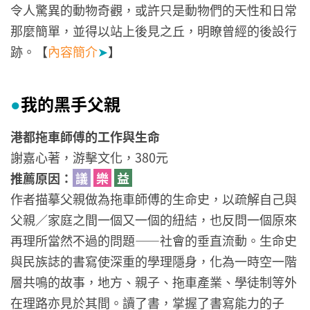
令人驚異的動物奇觀，或許只是動物們的天性和日常
那麼簡單，並得以站上後見之丘，明瞭曾經的後設行
跡。【
內容簡介
➤
】
我的黑手父親
●
港都拖車師傅的工作與生命
謝嘉心著，游擊文化，380元
推薦原因：
議
樂
益
作者描摹父親做為拖車師傅的生命史，以疏解自己與
父親／家庭之間一個又一個的紐結，也反問一個原來
再理所當然不過的問題——社會的垂直流動。生命史
與民族誌的書寫使深重的學理隱身，化為一時空一階
層共鳴的故事，地方、親子、拖車產業、學徒制等外
在理路亦見於其間。讀了書，掌握了書寫能力的子