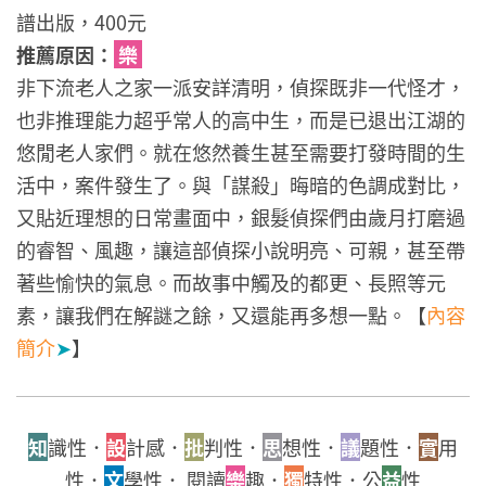
譜出版，400元
推薦原因：
樂
非下流老人之家一派安詳清明，偵探既非一代怪才，
也非推理能力超乎常人的高中生，而是已退出江湖的
悠閒老人家們。就在悠然養生甚至需要打發時間的生
活中，案件發生了。與「謀殺」晦暗的色調成對比，
又貼近理想的日常畫面中，銀髮偵探們由歲月打磨過
的睿智、風趣，讓這部偵探小說明亮、可親，甚至帶
著些愉快的氣息。而故事中觸及的都更、長照等元
素，讓我們在解謎之餘，又還能再多想一點。【
內容
簡介
➤
】
知
識性．
設
計感．
批
判性．
思
想性．
議
題性．
實
用
性．
文
學性． 閱讀
樂
趣．
獨
特性．公
益
性