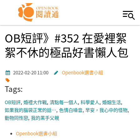
Skip to navigation
移至主內容
OB短評》#352 在愛裡絮
絮不休的極品好書懶人包
2022-02-20 11:00
Openbook選書小組
Tags:
OB短評
婚禮大作戰
清點每一個人
科學愛人
婚姻生活
如果我的腦袋正常的話…
色情白噪音
早安，我心中的怪物
動物同性戀
我的黑手父親
Openbook選書小組