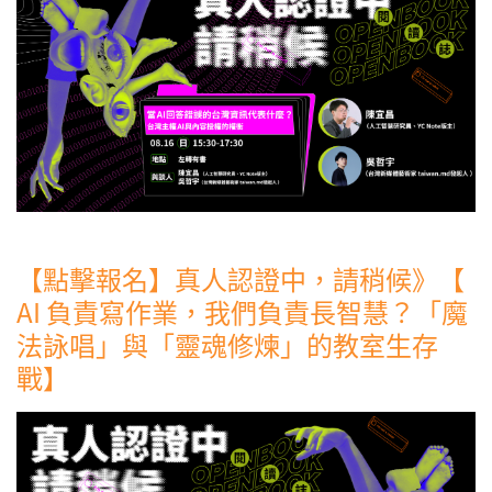
【點擊報名】真人認證中，請稍候》【
AI 負責寫作業，我們負責長智慧？「魔
法詠唱」與「靈魂修煉」的教室生存
戰】