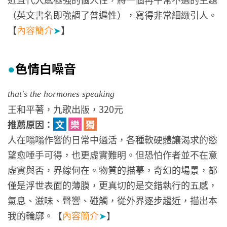
（英文書名即強調了普遍性），寫得非常細緻引人。
【
內容簡介
➤
】
色情白噪音
●
that's the hormones speaking
王和平著，九歌出版，320元
推薦原因：
文
樂
獨
人在嗡嗡作響的日常中過活，各種軟硬體讓渴求的慾
望愈唾手可得，也更虛實難明。但恐怕作者並不在意
虛實與否，界線何在。物質的描摹，奇幻的場景，都
僅是浮世表面的薄膜，更真切的是交錯執行的五感，
氣息、滋味、聲響、碰觸，從外界逐步趨近，描出本
我的輪廓。【
內容簡介
➤
】