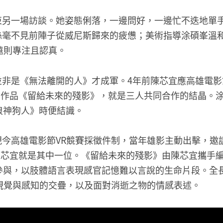
束另一場訪談。她姿態俐落，一邊問好，一邊忙不迭地單
絲毫不見前陣子從威尼斯歸來的疲憊；美術指導涂碩峯溫
遠則專注且認真。
是《無法離開的人》才成軍。4年前陳芯宜應高雄電影節VR 
實驗作品《留給未來的殘影》，就是三人共同合作的結晶。
浪神狗人》時便結識。
現今高雄電影節VR競賽採徵件制，當年雄影主動出擊，邀
，陳芯宜就是其中一位。《留給未來的殘影》由陳芯宜攜手
參與，以肢體語言表現感官記憶難以言說的生命片段。全長
視覺與感知的交疊，以及面對消逝之物的情感表述。