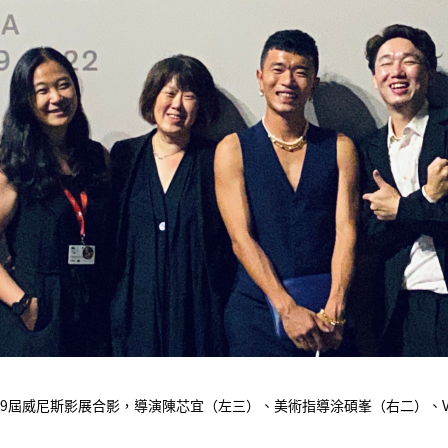
79屆威尼斯影展合影，導演陳芯宜（左三）、美術指導涂碩峯（右二）、