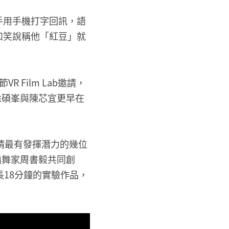
手用手機打字回訊，語
和笑說稱他「紅豆」就
Film Lab邀請，
涂碩峯與陳芯宜更早在
請最有發揮潛力的幾位
編舞家周書毅共同創
18分鐘的實驗作品，