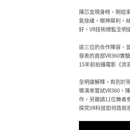
陳芯宜現身時，剛結
氣徐緩，眼神犀利，
好，VR技術總監全明
這三位的合作陣容，並非
發表的首部VR360
15年前拍攝電影《流
全明遠解釋，有別於
導演來嘗試VR360
作，另邀請11位舞者
探究VR科技如何造就