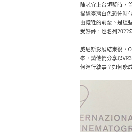
陳芯宜上台領獎時，
描述臺灣白色恐怖時代
由犧牲的前輩。是這
受好評，也名列202
威尼斯影展結束後，O
峯，請他們分享以VR
何進行敘事？如何能