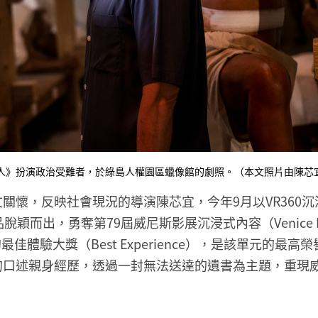
人》扮演政治受難者，於綠島人權園區蠟像館的劇照。（本文照片由陳芯
關懷，反映社會現況的導演陳芯宜，今年9月以VR360
穎而出，勇奪第79屆威尼斯影展沉浸式內容（Venice Imm
單元的最佳體驗大獎（Best Experience），是該單元的
的口述親身經歷，透過一封無法送達的遺書為主題，重現