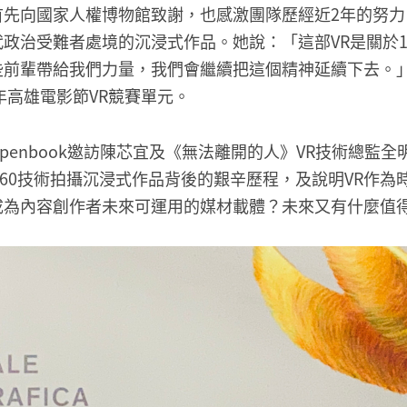
首先向國家人權博物館致謝，也感激團隊歷經近2年的努力
政治受難者處境的沉浸式作品。她說：「這部VR是關於1
些前輩帶給我們力量，我們會繼續把這個精神延續下去。
2年高雄電影節VR競賽單元。
penbook邀訪陳芯宜及《無法離開的人》VR技術總監
360技術拍攝沉浸式作品背後的艱辛歷程，及說明VR作為
成為內容創作者未來可運用的媒材載體？未來又有什麼值