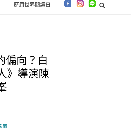
歷屆世界閱讀日
的偏向？白
人》導演陳
峯
影節