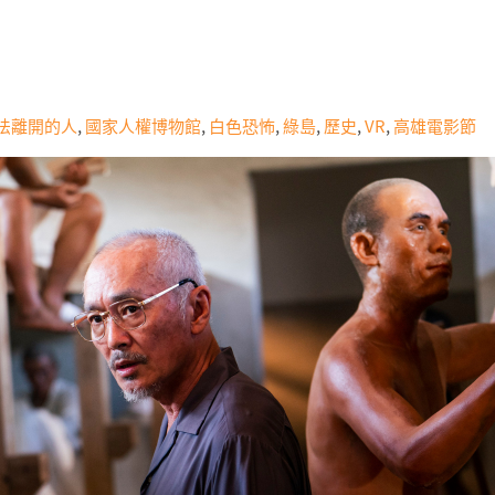
）
法離開的人
,
國家人權博物館
,
白色恐怖
,
綠島
,
歷史
,
VR
,
高雄電影節