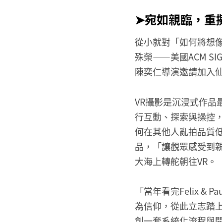
➤宛如親臨，重
從小就對「如何將想像
殊榮——美國ACM S
陳奕仁導演邀請加入仙
VR攝影是沉浸式作品
行互動、探索與操控，有賴
何在其他人亂拍品質低
品，「讓觀眾感受到
大海上轉舵朝往VR。
「當年看完Felix &
為信仰，從此立志踏上
創一套系統化流程與