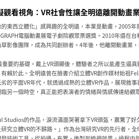
擬觀看視角：VR社會性讓全明遠離開動畫
的東西立體化」感興趣的全明遠，本業是動畫，2005年
IGGRAPH電腦動畫展電子劇院觀眾票選獎。2010年還
草影像團隊，成為共同創辦者。4年後，他離開動畫業，
最重要的基礎，戴上VR頭顯後，體驗者之所以能產生逼
於此。全明遠曾在臉書介紹立體VR創作媒材始祖Felix & P
劣的平面VR年代，就透過成熟的立體VR作品，展現敘事
親臨另一個時空，真正能把表演者的情緒與情感傳達給觀
 Paul Studios的作品，淚流滿面哭著拿下VR頭盔，震驚
研究立體VR的不歸路。」作為台灣研究VR的先行者，
開發技術工具，從拍攝、布置、後製到檢視效果，過程中