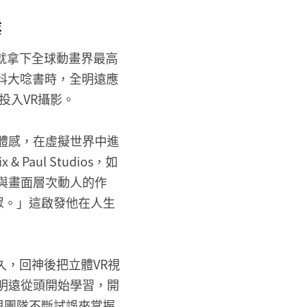
業
就拿下全球動畫界最高
在台科大唸書時，全明遠應
投入VR攝影。
真體感，在虛擬世界中進
aul Studios，如
與畫面層次動人的作
眾。」這啟發他在人生
了好久，回神後把立體VR視
全明遠從頭開始學習，開
與團隊不斷試誤來掌握