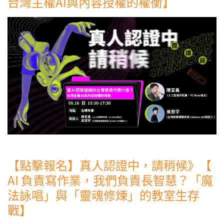
台灣主權AI與內容授權的權衡】
【點擊報名】真人認證中，請稍候》【
AI 負責寫作業，我們負責長智慧？「魔
法詠唱」與「靈魂修煉」的教室生存
戰】