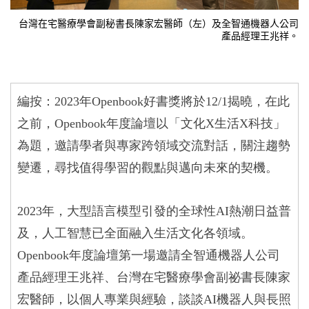
台灣在宅醫療學會副秘書長陳家宏醫師（左）及全智通機器人公司
產品經理王兆祥。
編按：
2023
年
Openbook
好書獎將於
12/1
揭曉，在此
之前，
Openbook
年度論壇以「文化
X
生活
X
科技」
為題，邀請學者與專家跨領域交流對話，關注趨勢
變遷，尋找值得學習的觀點與邁向未來的契機。
2023
年，大型語言模型
引發的全球性
AI
熱潮日益普
及，人工智慧已全面融入生活文化各領域。
Openbook
年度論壇第一場邀請全智通機器人公司
產品經理王兆祥、台灣在宅醫療學會副祕書長陳家
宏醫師，以個人專業與經驗，談談
AI
機器人與長照