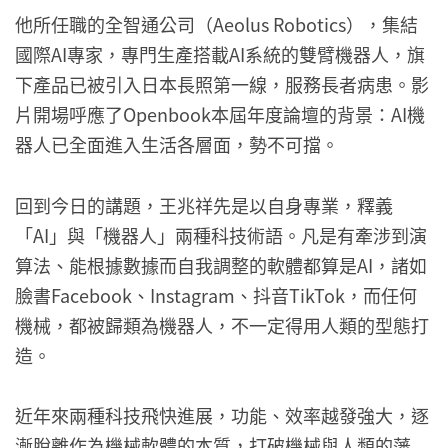
他所任職的全智通公司（Aeolus Robotics），集結
國際AI專家，專門生產搭載AI系統的雙臂機器人，旗
下產品已被引入日本長照第一線，服務長者病患。影
片開場呼應了Openbook本屆年度論壇的背景：AI機
器人已全面進入生活各層面，勢不可擋。
回到今日的講題，王兆祥先是以自身專業，釋義
「AI」與「機器人」兩種科技術語。凡是有牽涉到演
算法、能根據數據而自我調整的軟體都算是AI，諸如
臉書Facebook、Instagram、抖音TikTok，而任何
機械，都被歸類為機器人，不一定得用人類的型態打
造。
近年來兩種科技飛快進展，功能、效率越發強大，逐
漸脫離作為機械軟體的本質，打破機械與人類的藩