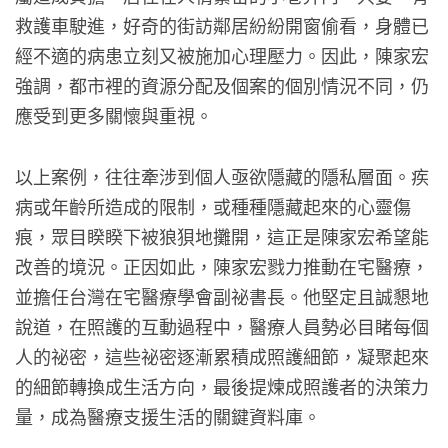
救護車駛進，好奇的街訪鄰居紛紛開窗偷看，身體已
經不適的病患立刻又被施加心理壓力。因此，陳家宏
強調，都市裡的資源分配及個案的個別情況不同，仍
應受到更多關懷與重視。
以上案例，往往牽涉到個人亟欲隱藏的隱私層面。疾
病或年齡所造成的限制，或種種隱藏起來的心靈傷
痕，眾目睽睽下被狼狽地攤開，這正是陳家宏希望能
改善的境況。正因如此，陳家宏戮力推動在宅醫療，
並擔任台灣在宅醫療學會副祕書長。他堅定且誠懇地
說道，在照護的互動過程中，醫療人員勢必目睹每個
人的祕密，這些祕密逐漸累積成照護細節，凝聚起來
的細節轉換成生活方向，最後提煉成照護者的決策力
量，成為醫療支援生活的關鍵資料庫。