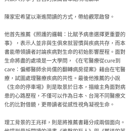
陳家宏希望以漸進閱讀的方式，帶給觀眾啟發。
他首先推薦《照護的邏輯：比賦予病患選擇更重要的
事》，表示人並非與生俱來就習慣與疾病共存，而本
書能帶領讀者討論疾病對生命的初始影響歷程。面對
生命將盡的處境是一大學問，《在宅醫療從cure到
care：偏鄉醫師余尚儒的翻轉病房提案》藉由在宅醫
療，試圖處理醫療疾病的共性。最後他推薦的小說
《生命的停車場》則是取景於日本，描繪主角面對病
患的心路歷程，不僅可以作為日本、台灣不同醫療文
化的比對借鏡，更帶讀者從感性視角凝視生命。
理工背景的王兆祥，則是將推薦書籍分成兩個面向。
他提到最近閱讀的漫畫《進擊的巨人》與《葬送的芙