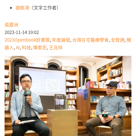
謝銘鴻
（文字工作者）
張震洲
2023-11-14 19:02
2023Openbook好書獎
,
年度論壇
,
台灣在宅醫療學會
,
全智通
,
機
器人
,
AI
,
科技
,
陳家宏
,
王兆祥