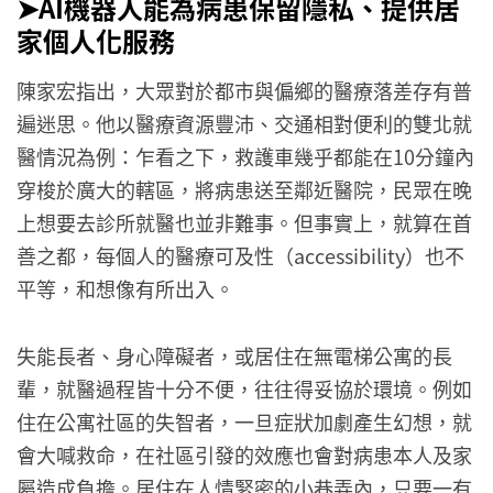
➤AI機器人能為病患保留隱私、提供居
家個人化服務
陳家宏指出，大眾對於都市與偏鄉的醫療落差存有普
遍迷思。他以醫療資源豐沛、交通相對便利的雙北就
醫情況為例：乍看之下，救護車幾乎都能在10分鐘內
穿梭於廣大的轄區，將病患送至鄰近醫院，民眾在晚
上想要去診所就醫也並非難事。但事實上，就算在首
善之都，每個人的醫療可及性（accessibility）也不
平等，和想像有所出入。
失能長者、身心障礙者，或居住在無電梯公寓的長
輩，就醫過程皆十分不便，往往得妥協於環境。例如
住在公寓社區的失智者，一旦症狀加劇產生幻想，就
會大喊救命，在社區引發的效應也會對病患本人及家
屬造成負擔。居住在人情緊密的小巷弄內，只要一有