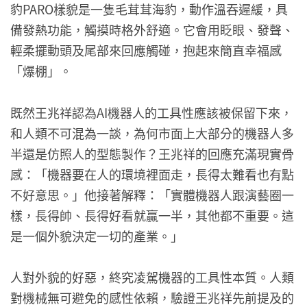
豹PARO樣貌是一隻毛茸茸海豹，動作溫吞遲緩，具
備發熱功能，觸摸時格外舒適。它會用眨眼、發聲、
輕柔擺動頭及尾部來回應觸碰，抱起來簡直幸福感
「爆棚」。
既然王兆祥認為AI機器人的工具性應該被保留下來，
和人類不可混為一談，為何市面上大部分的機器人多
半還是仿照人的型態製作？王兆祥的回應充滿現實骨
感：「機器要在人的環境裡面走，長得太難看也有點
不好意思。」他接著解釋：「實體機器人跟演藝圈一
樣，長得帥、長得好看就贏一半，其他都不重要。這
是一個外貌決定一切的產業。」
人對外貌的好惡，終究凌駕機器的工具性本質。人類
對機械無可避免的感性依賴，驗證王兆祥先前提及的