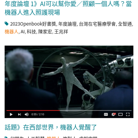
年度論壇 1》AI可以幫你愛／照顧一個人嗎？當
機器人進入照護現場
2023Openbook好書獎
,
年度論壇
,
台灣在宅醫療學會
,
全智通
,
機器人
,
AI
,
科技
,
陳家宏
,
王兆祥
話題》在西部世界，機器人覺醒了