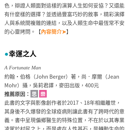
色，辯證人類面對這樣的演算人生如何妥協？又還能
有什麼樣的選擇？並透過豐富巧妙的敘事，精彩演繹
人與系統間複雜的連結，以及人類生命中最恆常不安
的心靈拷問。【
內容簡介➤
】
幸運之人
●
A Fortunate Man
約翰・伯格（John Berger）著，尚．摩爾（Jean
Mohr）攝，吳莉君譯，麥田出版，400元
推薦原因：
思
樂
此書的文字與影像創作者於2017、18年相繼離世，
其身後不久爆發的全球疫病則讓此書有了跨時代的意
義。書中呈現偏鄉醫生的特殊位置，不在於以其專業
凌駕於村民之上，而是處在人性基石，是轉動生命的