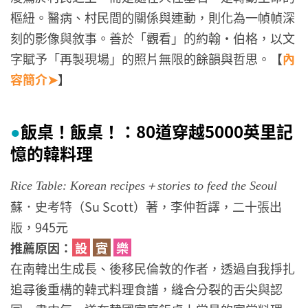
樞紐。醫病、村民間的關係與連動，則化為一幀幀深
刻的影像與敘事。善於「觀看」的約翰・伯格，以文
字賦予「再製現場」的照片無限的餘韻與哲思。【
內
容簡介➤
】
飯桌！飯桌！：80道穿越5000英里記
●
憶的韓料理
Rice Table: Korean recipes＋stories to feed the Seoul
蘇．史考特（Su Scott）著，李仲哲譯，二十張出
版，945元
推薦原因：
設
實
樂
在南韓出生成長、後移民倫敦的作者，透過自我掙扎
追尋後重構的韓式料理食譜，縫合分裂的舌尖與認