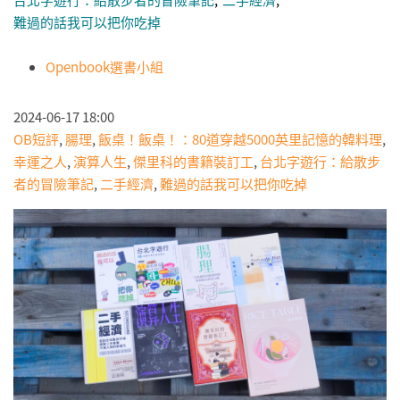
台北字遊行：給散步者的冒險筆記
二手經濟
難過的話我可以把你吃掉
Openbook選書小組
2024-06-17 18:00
OB短評
,
腸理
,
飯桌！飯桌！：80道穿越5000英里記憶的韓料理
,
幸運之人
,
演算人生
,
傑里科的書籍裝訂工
,
台北字遊行：給散步
者的冒險筆記
,
二手經濟
,
難過的話我可以把你吃掉