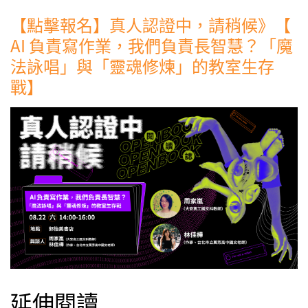
【點擊報名】真人認證中，請稍候》【
AI 負責寫作業，我們負責長智慧？「魔
法詠唱」與「靈魂修煉」的教室生存
戰】
延伸閱讀