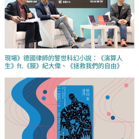
現場》德國律師的警世科幻小說：《演算人
生》ft.《膜》紀大偉、《拯救我們的自由》