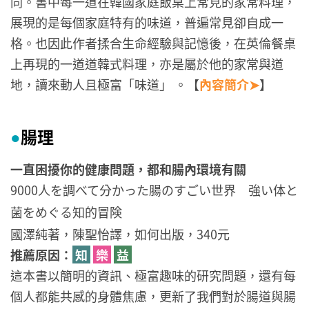
同。書中每一道在韓國家庭飯桌上常見的家常料理，
展現的是每個家庭特有的味道，普遍常見卻自成一
格。也因此作者揉合生命經驗與記憶後，在英倫餐桌
上再現的一道道韓式料理，亦是屬於他的家常與道
地，讀來動人且極富「味道」 。【
內容簡介➤
】
腸理
●
一直困擾你的健康問題，都和腸內環境有關
9000人を調べて分かった腸のすごい世界 強い体と
菌をめぐる知的冒険
國澤純著，陳聖怡譯，如何出版，340元
推薦原因：
知
樂
益
這本書以簡明的資訊、極富趣味的研究問題，還有每
個人都能共感的身體焦慮，更新了我們對於腸道與腸