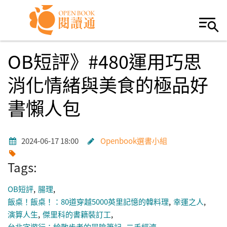
Skip to navigation
移至主內容
OB短評》#480運用巧思
消化情緒與美食的極品好
書懶人包
2024-06-17 18:00
Openbook選書小組
Tags:
OB短評
腸理
飯桌！飯桌！：80道穿越5000英里記憶的韓料理
幸運之人
演算人生
傑里科的書籍裝訂工