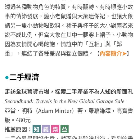
透過各種動物角色的特質，有時翻轉、有時順應小故
事的情節發展，讓小老鼠贈與大象迷你裙，也讓大象
請另一隻小動物喝飲料。裙子與杯子的大小對兩者來
說不成比例，但當大象在其中一腿穿上裙子、小動物
因為友情開心喝飽飽，情誼中的「互相」與「鄭
重」，連結了各種差異與獨立個體。【
內容簡介➤
】
二手經濟
●
走訪全球舊貨市場，探索二手產業不為人知的新面孔
Secondhand: Travels in the New Global Garage Sale
亞當．明特（Adam Minter）著，羅慕謙譯，高寶書
版。480元
推薦原因：
知
議
樂
益
二手交易是門好生意，然而作者跨洋越海，看到的盡