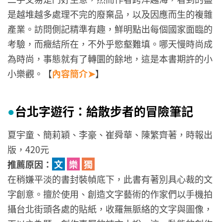
是越堆越多處理不完的廢棄品，以及因應而生的複雜
產業。訪問側記精準有趣，鮮明點出每個國家面臨的
考驗，而癥結所在，不外乎慾壑難填。哪天慢時尚成
為時尚，事態就有了轉圜的餘地，這是本書期許的小
小樂觀。【
內容簡介➤
】
台北字遊行：給散步者的冒險筆記
●
夏宇童、簡莉穎、李豪、崔舜華、陳繁齊著，時報出
版，420元
推薦原因：
文
樂
獨
在稍嫌平淡的書封裝幀底下，此書有著別具心裁的文
字創意。擅於使用、創造文字藝術的作家們以手機拍
攝台北街頭各處的貼紙，收羅無脈絡的文字與圖像，