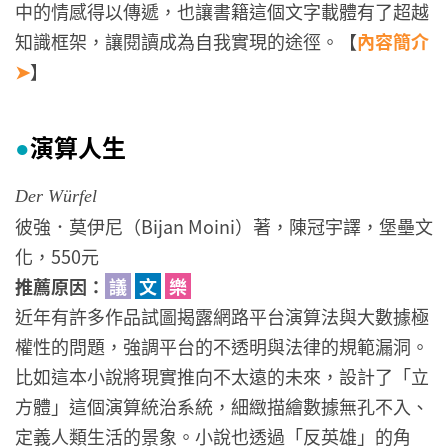
中的情感得以傳遞，也讓書籍這個文字載體有了超越
知識框架，讓閱讀成為自我實現的途徑。【
內容簡介
➤
】
演算人生
●
Der Würfel
彼強．莫伊尼（Bijan Moini）著，陳冠宇譯，堡壘文
化，550元
推薦原因：
議
文
樂
近年有許多作品試圖揭露網路平台演算法與大數據極
權性的問題，強調平台的不透明與法律的規範漏洞。
比如這本小說將現實推向不太遠的未來，設計了「立
方體」這個演算統治系統，細緻描繪數據無孔不入、
定義人類生活的景象。小說也透過「反英雄」的角