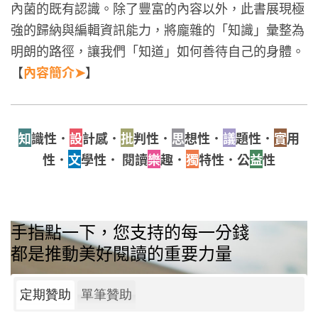
內菌的既有認識。除了豐富的內容以外，此書展現極
強的歸納與編輯資訊能力，將龐雜的「知識」彙整為
明朗的路徑，讓我們「知道」如何善待自己的身體。
【
內容簡介➤
】
知
識性．
設
計感．
批
判性．
思
想性．
議
題性．
實
用
性．
文
學性． 閱讀
樂
趣．
獨
特性．公
益
性
手指點一下，您支持的每一分錢
都是推動美好閱讀的重要力量
定期贊助
單筆贊助