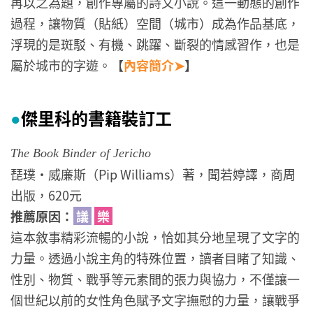
再以之為題，創作專屬的詩文小說。這一動態的創作
過程，讓物質（貼紙）空間（城市）成為作品基底，
浮現的是斑駁、有機、跳躍、斷裂的情感習作，也是
屬於城市的字遊。【
內容簡介➤
】
傑里科的書籍裝訂工
●
The Book Binder of Jericho
琵璞・威廉斯（Pip Williams）著，聞若婷譯，商周
出版，620元
推薦原因：
議
樂
這本敘事精彩流暢的小說，恰如其分地呈現了文字的
力量。透過小說主角的特殊位置，讀者目睹了知識、
性別、物質、戰爭等元素間的張力與協力，不僅讓一
個世紀以前的女性角色賦予文字撫慰的力量，讓戰爭