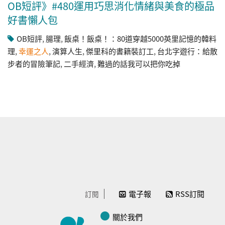
OB短評》#480運用巧思消化情緒與美食的極品
好書懶人包
OB短評
,
腸理
,
飯桌！飯桌！：80道穿越5000英里記憶的韓料
理
,
幸運之人
,
演算人生
,
傑里科的書籍裝訂工
,
台北字遊行：給散
步者的冒險筆記
,
二手經濟
,
難過的話我可以把你吃掉
電子報
RSS訂閱
訂閱
關於我們