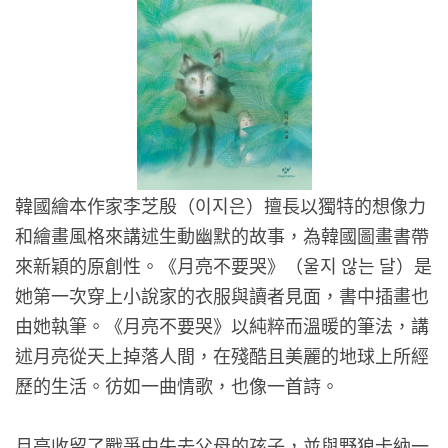
韓國繪本作家李芝殷（이지은）擅長以獨特的想像力
和繪畫風格來講述生動幽默的故事，為韓國圖畫書帶
來新穎的原創性。《月亮不要哭》（울지 않는 달）是
她第一次穿上小說家的衣服與讀者見面，書中插畫也
由她執筆。《月亮不要哭》以純粹而溫暖的筆法，講
述月亮從天上掉落人間，在殘酷且美麗的地球上所經
歷的生活。彷如一曲情歌，也像一首詩。
月亮收留了戰爭中失去父母的孩子，並與野狼卡納一