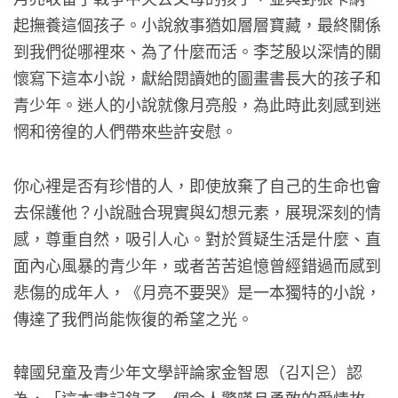
起撫養這個孩子。小說敘事猶如層層寶藏，最終關係
到我們從哪裡來、為了什麼而活。李芝殷以深情的關
懷寫下這本小說，獻給閱讀她的圖畫書長大的孩子和
青少年。迷人的小說就像月亮般，為此時此刻感到迷
惘和徬徨的人們帶來些許安慰。
你心裡是否有珍惜的人，即使放棄了自己的生命也會
去保護他？小說融合現實與幻想元素，展現深刻的情
感，尊重自然，吸引人心。對於質疑生活是什麼、直
面內心風暴的青少年，或者苦苦追憶曾經錯過而感到
悲傷的成年人，《月亮不要哭》是一本獨特的小說，
傳達了我們尚能恢復的希望之光。
韓國兒童及青少年文學評論家金智恩（김지은）認