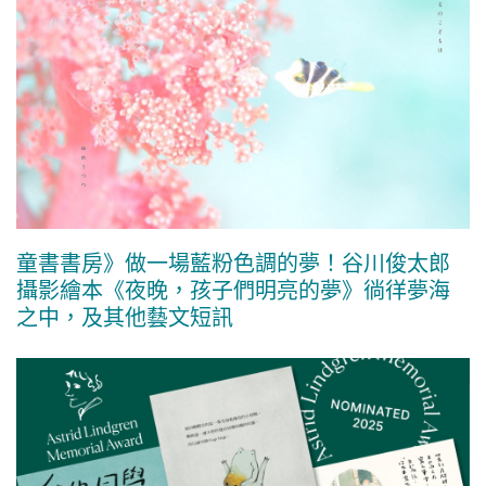
童書書房》做一場藍粉色調的夢！谷川俊太郎
攝影繪本《夜晚，孩子們明亮的夢》徜徉夢海
之中，及其他藝文短訊