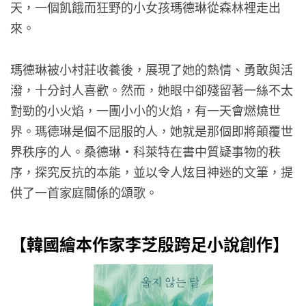
天，一個飢餓而狂野的小女孩瑪德琳從森林裡走出
來。
瑪德琳被小村莊收養後，展現了她的熱情、勇敢與活
潑，十分討人喜歡。然而，她眼中卻殘留著一絲不太
對勁的小火焰，一團小小的火焰，有一天會燃燒世
界。瑪德琳是個不屈服的人，她就是那個即將顛覆世
界秩序的人。桑德琳・科萊特在書中質疑事物的秩
序，探究反抗的本能，並以令人炫目神迷的文筆，提
供了一首家庭關係的頌歌。
【韓國繪本作家李芝殷跨足小說創作】