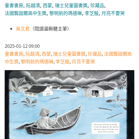
童書書房
阮越清
西蒙
瑞士兒童圖書獎
珍藏品
法國龔固爾高中生獎
黎明前的瑪德琳
李芝殷
月亮不要哭
吳文君
（閱讀盪鞦韆主筆）
2025-01-12 09:00
童書書房
,
阮越清
,
西蒙
,
瑞士兒童圖書獎
,
珍藏品
,
法國龔固爾高
中生獎
,
黎明前的瑪德琳
,
李芝殷
,
月亮不要哭