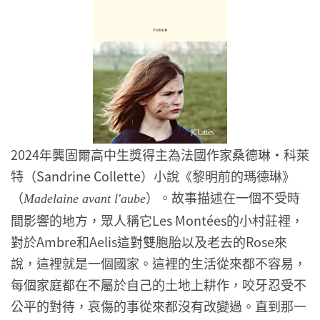
2024年龔固爾高中生獎得主為法國作家桑德琳・科萊
特（Sandrine Collette）小說《黎明前的瑪德琳》
（
）。故事描述在一個不受時
Madelaine avant l'aube
間影響的地方，眾人稱它Les Montées的小村莊裡，
對於Ambre和Aelis這對雙胞胎以及老去的Rose來
說，這裡就是一個國家。這裡的生活從來都不容易，
每個家庭都在不屬於自己的土地上耕作，咬牙忍受不
公平的對待，哀傷的事從來都沒有改變過。直到那一