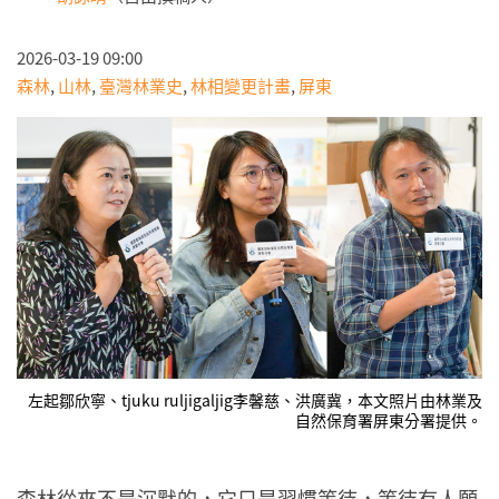
2026-03-19 09:00
森林
,
山林
,
臺灣林業史
,
林相變更計畫
,
屏東
左起鄒欣寧、tjuku ruljigaljig李馨慈、洪廣冀，本文照片由林業及
自然保育署屏東分署提供。
森林從來不是沉默的，它只是習慣等待，等待有人願