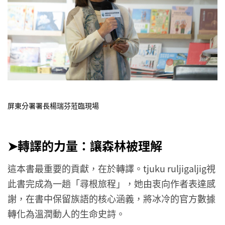
屏東分署署長楊瑞芬蒞臨現場
➤轉譯的力量：讓森林被理解
這本書最重要的貢獻，在於轉譯。tjuku ruljigaljig視
此書完成為一趟「尋根旅程」，她由衷向作者表達感
謝，在書中保留族語的核心涵義，將冰冷的官方數據
轉化為溫潤動人的生命史詩。