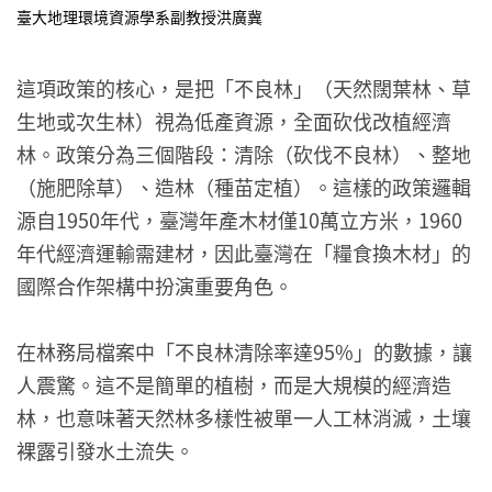
臺大地理環境資源學系副教授洪廣冀
這項政策的核心，是把「不良林」（天然闊葉林、草
生地或次生林）視為低產資源，全面砍伐改植經濟
林。政策分為三個階段：清除（砍伐不良林）、整地
（施肥除草）、造林（種苗定植）。這樣的政策邏輯
源自1950年代，臺灣年產木材僅10萬立方米，1960
年代經濟運輸需建材，因此臺灣在「糧食換木材」的
國際合作架構中扮演重要角色。
在林務局檔案中「不良林清除率達95%」的數據，讓
人震驚。這不是簡單的植樹，而是大規模的經濟造
林，也意味著天然林多樣性被單一人工林消滅，土壤
裸露引發水土流失。