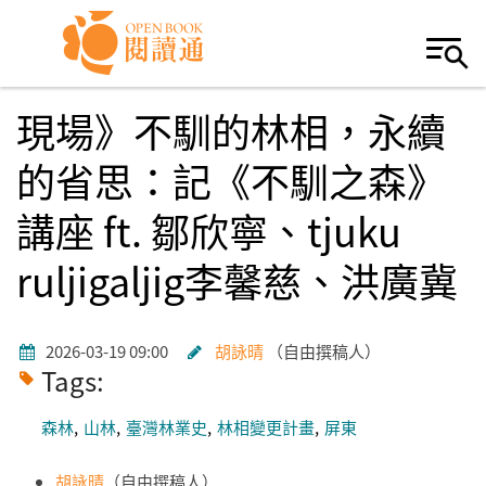
Skip to navigation
移至主內容
現場》不馴的林相，永續
的省思：記《不馴之森》
講座 ft. 鄒欣寧、tjuku
ruljigaljig李馨慈、洪廣冀
2026-03-19 09:00
胡詠晴
自由撰稿人
Tags:
森林
山林
臺灣林業史
林相變更計畫
屏東
胡詠晴
（自由撰稿人）