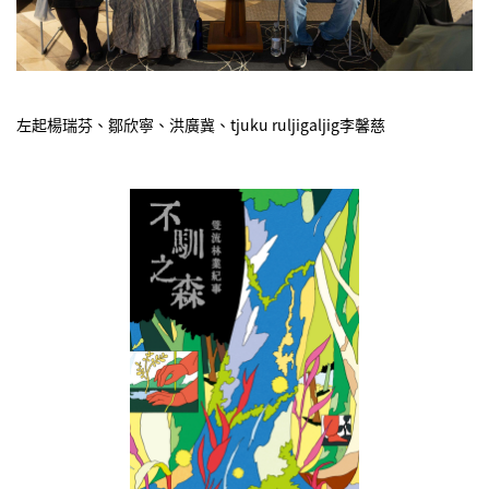
左起楊瑞芬、鄒欣寧、洪廣冀、tjuku ruljigaljig李馨慈