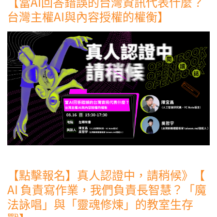
【當AI回答錯誤的台灣資訊代表什麼？
台灣主權AI與內容授權的權衡】
【點擊報名】真人認證中，請稍候》【
AI 負責寫作業，我們負責長智慧？「魔
法詠唱」與「靈魂修煉」的教室生存