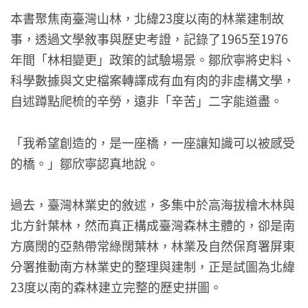
本書聚焦南臺灣山林，北緯23度以南的林業建制故
事，透過文學敘事與歷史考證，記錄了1965至1976
年間「林相變更」政策的試驗場景。鄒欣寧將史料、
科學數據與文史檔案轉譯成有血有肉的非虛構文學，
自述蹲點爬梳的辛勞，遠非「辛苦」二字能道盡。
「我希望創造的，是一座橋，一座讓知識可以被感受
的橋。」鄒欣寧認真地說。
過去，臺灣林業史的敘述，多集中於高海拔檜木林與
北方針葉林，然而真正構成臺灣森林主體的，卻是南
方廣闊的亞熱帶常綠闊葉林，林業及自然保育署屏東
分署推動南方林業史的整理與建制，正是試圖為北緯
23度以南的森林建立完整的歷史拼圖。