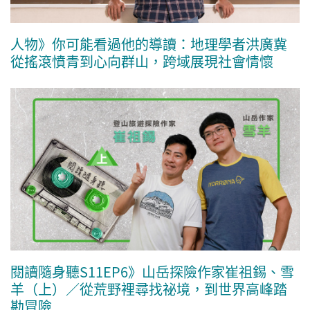
人物》你可能看過他的導讀：地理學者洪廣冀
從搖滾憤青到心向群山，跨域展現社會情懷
閱讀隨身聽S11EP6》山岳探險作家崔祖錫、雪
羊（上）／從荒野裡尋找祕境，到世界高峰踏
勘冒險