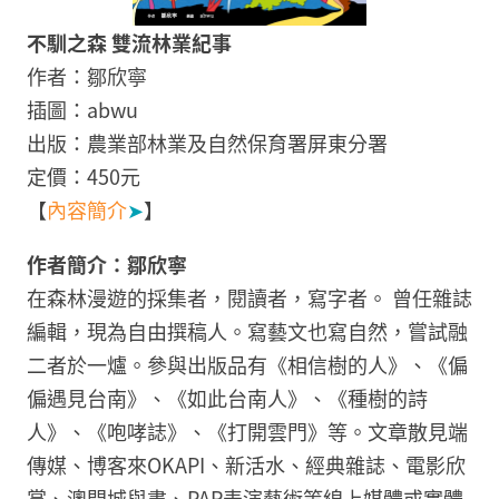
不馴之森 雙流林業紀事
作者：鄒欣寧
插圖：abwu
出版：農業部林業及自然保育署屏東分署
定價：450元
【
內容簡介
➤
】
作者簡介：鄒欣寧
在森林漫遊的採集者，閱讀者，寫字者。 曾任雜誌
編輯，現為自由撰稿人。寫藝文也寫自然，嘗試融
二者於一爐。參與出版品有《相信樹的人》、《偏
偏遇見台南》、《如此台南人》、《種樹的詩
人》、《咆哮誌》、《打開雲門》等。文章散見端
傳媒、博客來OKAPI、新活水、經典雜誌、電影欣
賞、澳門城與書、PAR表演藝術等線上媒體或實體