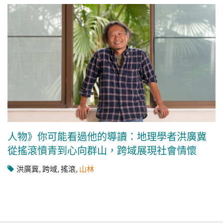
人物》你可能看過他的導讀：地理學者洪廣冀
從搖滾憤青到心向群山，跨域展現社會情懷
洪廣冀
,
跨域
,
搖滾
,
山林