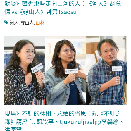
對談》攀近那些走向山河的人：《河人》胡慕
情 vs《尋山人》艸肅Tsaosu
河人
,
尋山人
,
山林
現場》不馴的林相，永續的省思：記《不馴之
森》講座 ft. 鄒欣寧、tjuku ruljigaljig李馨慈、
洪廣冀