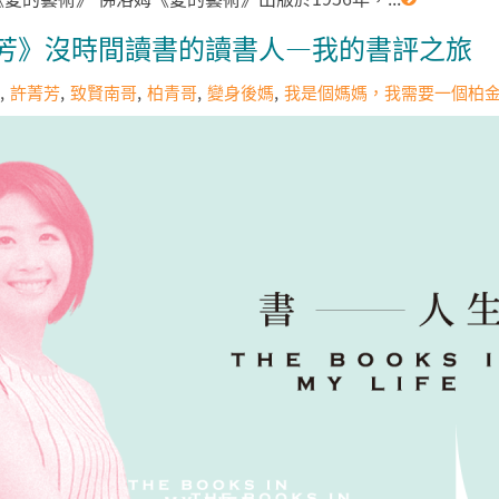
芳》沒時間讀書的讀書人—我的書評之旅
許菁芳
致賢南哥
柏青哥
變身後媽
我是個媽媽，我需要一個柏