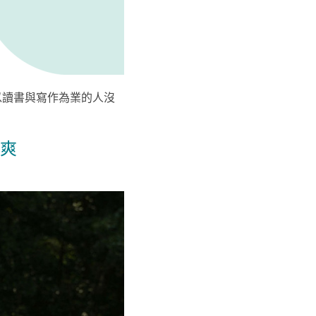
 以讀書與寫作為業的人沒
爽