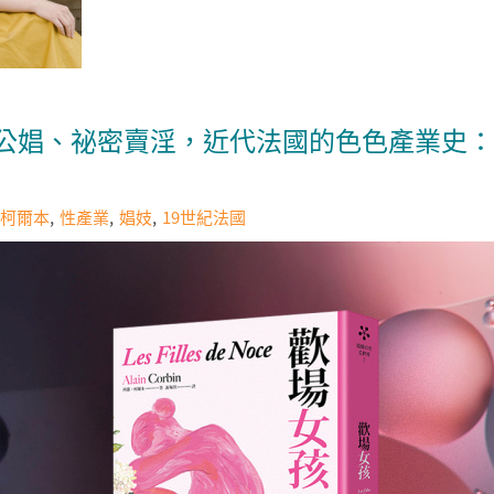
公娼、祕密賣淫，近代法國的色色產業史：
柯爾本
性產業
娼妓
19世紀法國