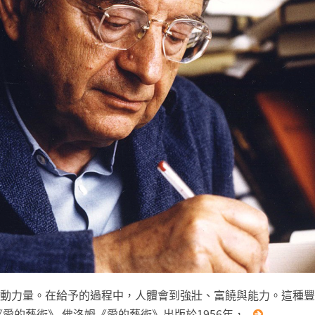
動力量。在給予的過程中，人體會到強壯、富饒與能力。這種豐
愛的藝術》 佛洛姆《愛的藝術》出版於1956年，...