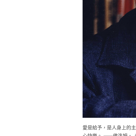
愛是給予，是人身上的主
心快樂。 ——佛洛姆，《