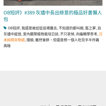
OB短評》#389 灰燼中長出綠意的極品好書懶人
包
OB短評
,
我還是被迫從這裡離去
,
不知道的都叫樹
,
藍之夢
,
自
灰燼中綻放
,
室內觀葉植物栽培日誌
,
不只哀悼
,
向編輯學思考
,
日
本純喫茶物語
,
隱娘
,
雖然會胖，但還是想一個人吃完半半炸雞
再睡