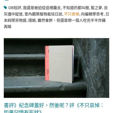
OB短評
,
我還是被迫從這裡離去
,
不知道的都叫樹
,
藍之夢
,
自
灰燼中綻放
,
室內觀葉植物栽培日誌
,
不只哀悼
,
向編輯學思考
,
日
本純喫茶物語
,
隱娘
,
雖然會胖，但還是想一個人吃完半半炸雞
再睡
書評》紀念碑蓋好，然後呢？評《不只哀悼：
如果記憶有形狀》